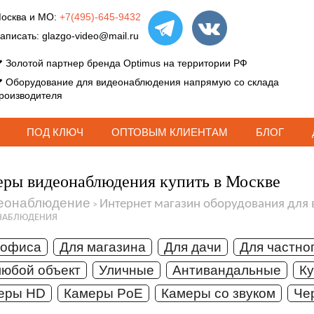
осква и МО:
+7(495)-645-9432
аписать:
glazgo-video@mail.ru
Золотой партнер бренда Optimus на территории РФ
Оборудование для видеонаблюдения напрямую со склада
роизводителя
ПОД КЛЮЧ
ОПТОВЫМ КЛИЕНТАМ
БЛОГ
ры видеонаблюдения купить в Москве
еонаблюдение
Интернет магазин оборудования для
>
НАБЛЮДЕНИЯ
 офиса
Для магазина
Для дачи
Для частно
любой объект
Уличные
Антивандальные
К
еры HD
Камеры PoE
Камеры со звуком
Че