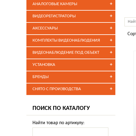
+
АНАЛОГОВЫЕ КАМЕРЫ
+
ВИДЕОРЕГИСТРАТОРЫ
+
АКСЕССУАРЫ
Сор
+
КОМПЛЕКТЫ ВИДЕОНАБЛЮДЕНИЯ
+
ВИДЕОНАБЛЮДЕНИЕ ПОД ОБЪЕКТ
+
УСТАНОВКА
+
БРЕНДЫ
+
СНЯТО С ПРОИЗВОДСТВА
ПОИСК ПО КАТАЛОГУ
Найти товар по артикулу: