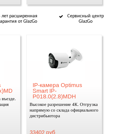
8 лет расширенная
Сервисный центр
гарантия от GlazGo
GlazGo
s
IP-камера Optimus
4x)MD
Smart IP-
P018.0(2.8)MDH
 въезде.
рация
Высокое разрешение 4К. Отгрузка
напрямую со склада официального
дистрибьютора
33402 руб