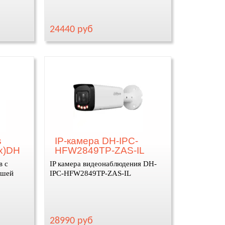
24440 руб
s
IP-камера DH-IPC-
4x)DH
HFW2849TP-ZAS-IL
в с
IP камера видеонаблюдения DH-
чшей
IPC-HFW2849TP-ZAS-IL
28990 руб