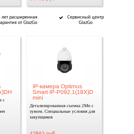
8 лет расширенная
Сервисный центр
гарантия от GlazGo
GlazGo
s
IP-камера Optimus
4x)DH
Smart IP-P092.1(18X)D
mini
в с
я
Детализированная съемка 2Мп с
люч
зумом. Специальные условия для
закупщиков