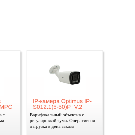
s
IP-камера Optimus IP-
x)MPC
S012.1(5-50)P_V.2
в с
Варифокальный объектив с
ма
регулировкой зума. Оперативная
отгрузка в день заказа