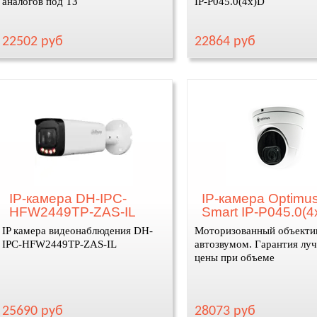
аналогов под ТЗ
IP-P045.0(4x)D
22502 руб
22864 руб
IP-камера DH-IPC-
IP-камера Optimu
HFW2449TP-ZAS-IL
Smart IP-P045.0(
IP камера видеонаблюдения DH-
Моторизованный объекти
IPC-HFW2449TP-ZAS-IL
автозвумом. Гарантия лу
цены при объеме
25690 руб
28073 руб