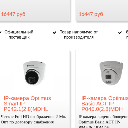
16447 руб
16447 руб
Официальный
Товар напрямую от
поставщик
производителя
IP-камера Optimus
IP-камера Optimu
Smart IP-
Basic ACT IP-
P042.1(2.8)MDHL
P045.0(2.8)MDH
Четкое Full HD изображение 2 Мп.
IP камера видеонаблюден
Опт по договору снабжения
Optimus Basic ACT IP-
P045.0(2.8)MDH