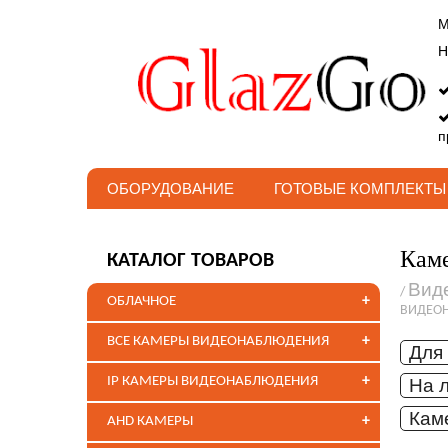
М
Н
п
ОБОРУДОВАНИЕ
ГОТОВЫЕ КОМПЛЕКТЫ
Каме
КАТАЛОГ ТОВАРОВ
Вид
/
+
ОБЛАЧНОЕ
ВИДЕО
+
ВСЕ КАМЕРЫ ВИДЕОНАБЛЮДЕНИЯ
Для
+
IP КАМЕРЫ ВИДЕОНАБЛЮДЕНИЯ
На 
Кам
+
AHD КАМЕРЫ