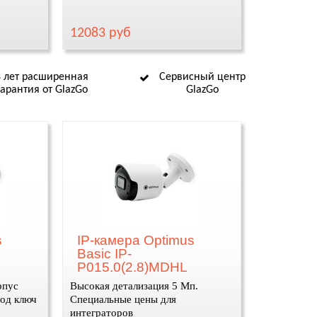
12083 руб
8 лет расширенная
Сервисный центр
гарантия от GlazGo
GlazGo
s
IP-камера Optimus
Basic IP-
P015.0(2.8)MDHL
рпус
Высокая детализация 5 Мп.
под ключ
Специальные цены для
интеграторов