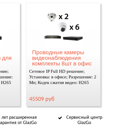
Проводные камеры
 для
видеонаблюдения
комплекты 8шт в офис
ение;
Сетевое IP Full HD решение;
ешение:
Установка: в офисе; Разрешение: 2
: H265
Мп; Кодек сжатия видео: H265
45509 руб
8 лет расширенная
Сервисный центр
гарантия от GlazGo
GlazGo