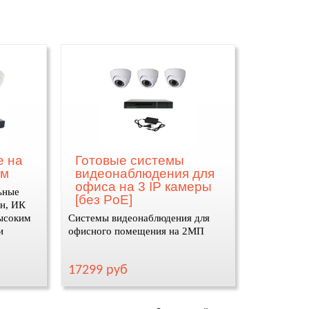
е на
Готовые системы
ом
видеонаблюдения для
офиса на 3 IP камеры
ьные
[без PoE]
н, ИК
высоким
Системы видеонаблюдения для
и
офисного помещения на 2МП
17299 руб