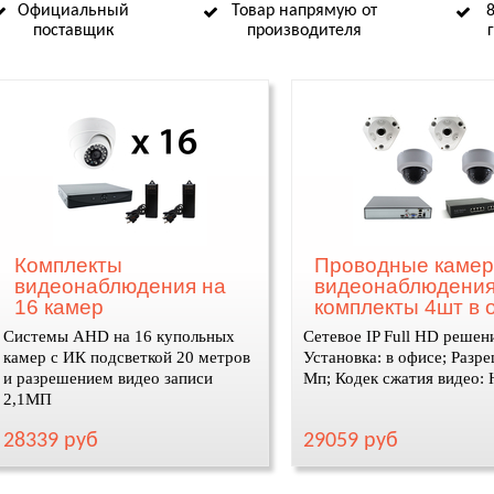
Официальный
Товар напрямую от
поставщик
производителя
Комплекты
Проводные каме
видеонаблюдения на
видеонаблюдени
16 камер
комплекты 4шт в 
Системы AHD на 16 купольных
Сетевое IP Full HD решен
камер с ИК подсветкой 20 метров
Установка: в офисе; Разре
и разрешением видео записи
Мп; Кодек сжатия видео:
2,1МП
28339 руб
29059 руб