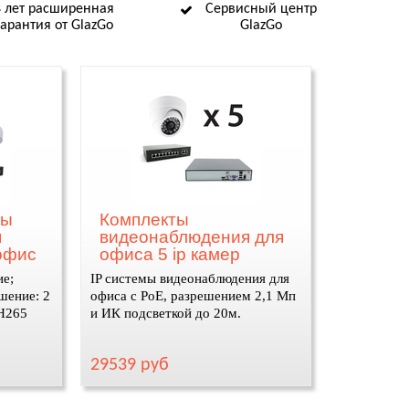
8 лет расширенная
Сервисный центр
гарантия от GlazGo
GlazGo
ры
Комплекты
я
видеонаблюдения для
офис
офиса 5 ip камер
ие;
IP системы видеонаблюдения для
шение: 2
офиса с PoE, разрешением 2,1 Мп
 H265
и ИК подсветкой до 20м.
29539 руб