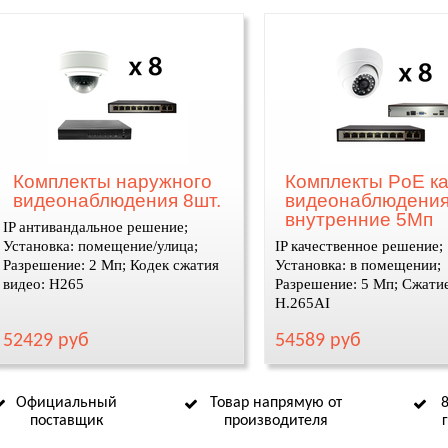
Комплекты наружного
Комплекты PoE к
видеонаблюдения 8шт.
видеонаблюдения
внутренние 5Мп
IP антивандальное решение;
Установка: помещение/улица;
IP качественное решение;
Разрешение: 2 Мп; Кодек сжатия
Установка: в помещении;
видео: H265
Разрешение: 5 Мп; Сжатие
H.265AI
52429 руб
54589 руб
Официальный
Товар напрямую от
поставщик
производителя