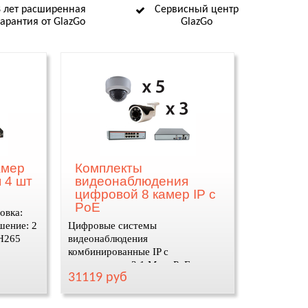
8 лет расширенная
Сервисный центр
гарантия от GlazGo
GlazGo
амер
Комплекты
 4 шт
видеонаблюдения
цифровой 8 камер IP c
PoE
овка:
шение: 2
Цифровые системы
 H265
видеонаблюдения
комбинированные IP с
разрешением 2,1 Мп и PoE
31119 руб