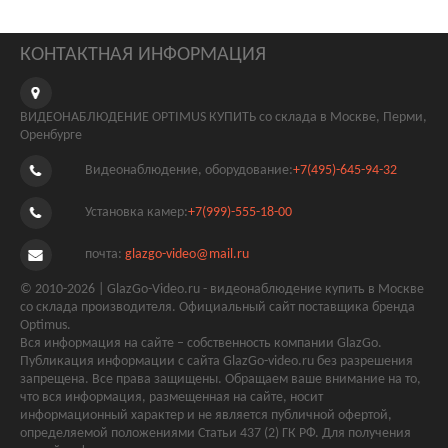
КОНТАКТНАЯ ИНФОРМАЦИЯ
ВИДЕОНАБЛЮДЕНИЕ OPTIMUS КУПИТЬ со склада в Москве, Перми,
Оренбурге
Видеонаблюдение, оборудование:
+7(495)-645-94-32
Установка камер:
+7(999)-555-18-00
почта:
glazgo-video@mail.ru
© 2010-2026 | GlazGo-Video.ru - видеонаблюдение купить в Москве
со склада производителя. Официальный сайт поставщика бренда
Optimus.
Вся информация на сайте – собственность компании GlazGo.
Публикация информации с сайта GlazGo-video.ru без разрешения
запрещена. Все права защищены. Обращаем ваше внимание на то,
что вся информация, размещенная на сайте, носит
информационный характер и не является публичной офертой,
определяемой положениями Статьи 437 (2) ГК РФ. Для получения