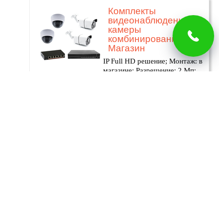
Комплекты
видеонаблюдения 4
камеры
комбинированный в
Магазин
IP Full HD решение; Монтаж: в
магазине; Разрешение: 2 Мп;
Кодек сжатия видео: H265
Позвонить
Монтаж
Меню
40591 руб
Готовые комплекты видеонаблюдения на 4 камеры – это
широко востребованный продукт рынка. Они являются
оптимальным решением для организации системы
видеонаблюдения на небольшом объекте (загородном
коттедже, дачном участке, торговом павильоне, офисе,
помещении складского типа). Комплекты видеонаблюдения
содержат все необходимое для установки, включая кабель и
разъемы. Правильная установка оборудования обеспечивает
охрану периметра или помещения уже с момента его