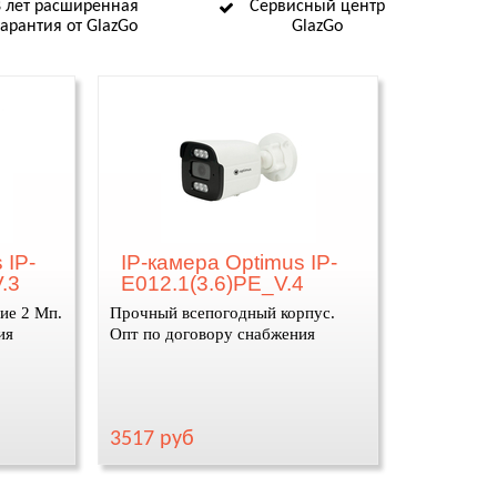
8 лет расширенная
Сервисный центр
гарантия от GlazGo
GlazGo
 IP-
IP-камера Optimus IP-
.3
E012.1(3.6)PE_V.4
ие 2 Мп.
Прочный всепогодный корпус.
ия
Опт по договору снабжения
3517 руб