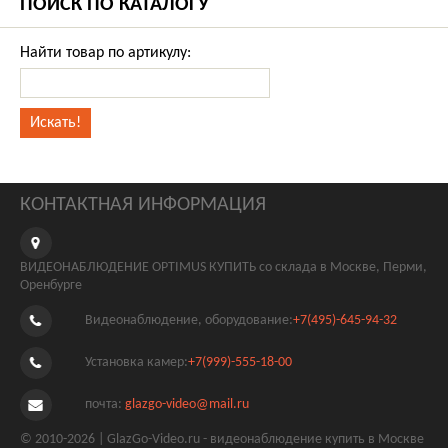
ПОИСК ПО КАТАЛОГУ
Найти товар по артикулу:
КОНТАКТНАЯ ИНФОРМАЦИЯ
ВИДЕОНАБЛЮДЕНИЕ OPTIMUS КУПИТЬ со склада в Москве, Перми,
Оренбурге
Видеонаблюдение, оборудование:
+7(495)-645-94-32
Установка камер:
+7(999)-555-18-00
почта:
glazgo-video@mail.ru
© 2010-2026 | GlazGo-Video.ru - видеонаблюдение купить в Москве