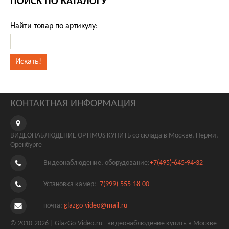
ПОИСК ПО КАТАЛОГУ
Найти товар по артикулу:
КОНТАКТНАЯ ИНФОРМАЦИЯ
ВИДЕОНАБЛЮДЕНИЕ OPTIMUS КУПИТЬ со склада в Москве, Перми,
Оренбурге
Видеонаблюдение, оборудование:
+7(495)-645-94-32
Установка камер:
+7(999)-555-18-00
почта:
glazgo-video@mail.ru
© 2010-2026 | GlazGo-Video.ru - видеонаблюдение купить в Москве