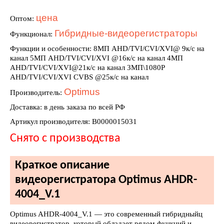
цена
Оптом:
Гибридные-видеорегистраторы
Функционал:
Функции и особенности: 8MП AHD/TVI/CVI/XVI@ 9к/с на
канал 5MП AHD/TVI/CVI/XVI @16к/с на канал 4MП
AHD/TVI/CVI/XVI@21к/с на канал 3MП\1080P
AHD/TVI/CVI/XVI CVBS @25к/с на канал
Optimus
Производитель:
Доставка: в день заказа по всей РФ
Артикул производителя: В0000015031
Снято с производства
Краткое описание
видеорегистратора Optimus AHDR-
4004_V.1
Optimus AHDR-4004_V.1 — это современный гибридныйц
видеорегистратор, который обладает рядом функций и