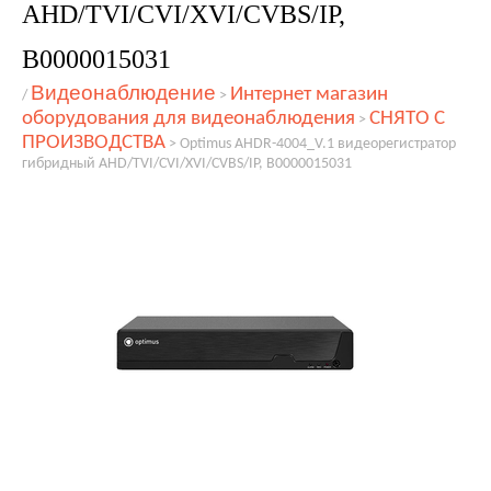
AHD/TVI/CVI/XVI/CVBS/IP,
В0000015031
Видеонаблюдение
Интернет магазин
/
>
оборудования для видеонаблюдения
СНЯТО С
>
ПРОИЗВОДСТВА
>
Optimus AHDR-4004_V.1 видеорегистратор
гибридный AHD/TVI/CVI/XVI/CVBS/IP, В0000015031