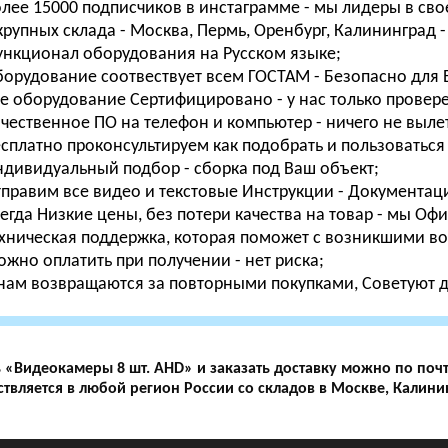
лее 15000 подписчиков в инстаграмме - мы лидеры в свое
крупных склада - Москва, Пермь, Оренбург, Калининград -
нкционал оборудования на Русском языке;
орудование соотвествует всем ГОСТАМ - Безопасно для В
е оборудование Сертифицировано - у нас только провер
чественное ПО на телефон и компьютер - ничего не вылета
сплатно проконсультируем как подобрать и пользоваться 
дивидуальный подбор - сборка под Ваш объект;
правим все видео и текстовые Инструкции - Документаци
егда Низкие цены, без потери качества на товар - мы О
хническая поддержка, которая поможет с возникшими во
жно оплатить при получении - нет риска;
нам возвращаются за повторными покупками, Советуют др
 «Видеокамеры 8 шт. AHD» и заказать доставку можно по поч
твляется в любой регион России со складов в Москве, Калини