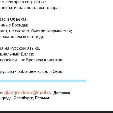
м секторе в соц. сетях;
 оперативная поставка товара;
ас и Объекта;
енные Бренды;
ет, не слетает, быстро открывается;
- мы знаем все от и до;
я на Русском языке;
фициальный Дилер;
просами - не Бросаем клиентов;
узьям - работаем как для Себя.
glazgo-video@mail.ru
те:
. Доставка
нграде, Оренбурге, Перьми.