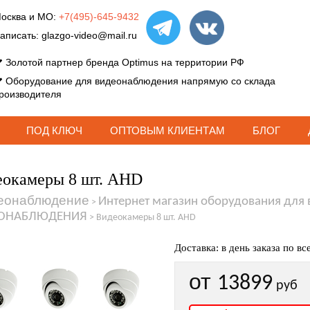
осква и МО:
+7(495)-645-9432
аписать:
glazgo-video@mail.ru
Золотой партнер бренда Optimus на территории РФ
Оборудование для видеонаблюдения напрямую со склада
роизводителя
ПОД КЛЮЧ
ОПТОВЫМ КЛИЕНТАМ
БЛОГ
окамеры 8 шт. AHD
еонаблюдение
Интернет магазин оборудования для
>
ОНАБЛЮДЕНИЯ
>
Видеокамеры 8 шт. AHD
Доставка: в день заказа по вс
от
13899
руб