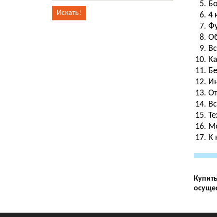
Бо
4 
Фу
Об
Вс
Ка
Бе
Ин
От
Вс
Те
Мо
К 
Купить
осущес