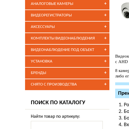
+
АНАЛОГОВЫЕ КАМЕРЫ
+
ВИДЕОРЕГИСТРАТОРЫ
+
АКСЕССУАРЫ
+
КОМПЛЕКТЫ ВИДЕОНАБЛЮДЕНИЯ
+
ВИДЕОНАБЛЮДЕНИЕ ПОД ОБЪЕКТ
Видеок
+
УСТАНОВКА
с AHD 
8 каме
+
БРЕНДЫ
либо е
+
СНЯТО С ПРОИЗВОДСТВА
Преи
ПОИСК ПО КАТАЛОГУ
Ро
Бо
Найти товар по артикулу:
Бо
Вх