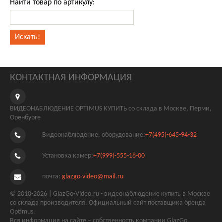
Найти товар по артикулу:
КОНТАКТНАЯ ИНФОРМАЦИЯ
ВИДЕОНАБЛЮДЕНИЕ OPTIMUS КУПИТЬ со склада в Москве, Перми,
Оренбурге
Видеонаблюдение, оборудование:
+7(495)-645-94-32
Установка камер:
+7(999)-555-18-00
почта:
glazgo-video@mail.ru
© 2010-2026 | GlazGo-Video.ru - видеонаблюдение купить в Москве
со склада производителя. Официальный сайт поставщика бренда
Optimus.
Вся информация на сайте – собственность компании GlazGo.