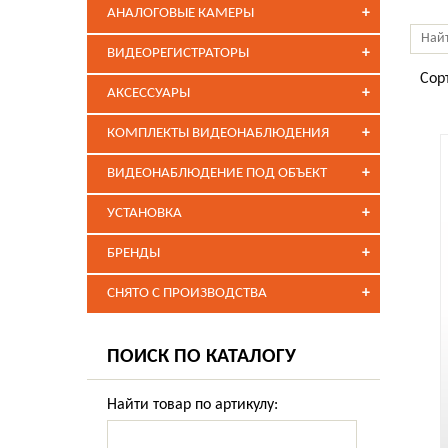
+
АНАЛОГОВЫЕ КАМЕРЫ
+
ВИДЕОРЕГИСТРАТОРЫ
Сор
+
АКСЕССУАРЫ
+
КОМПЛЕКТЫ ВИДЕОНАБЛЮДЕНИЯ
+
ВИДЕОНАБЛЮДЕНИЕ ПОД ОБЪЕКТ
+
УСТАНОВКА
+
БРЕНДЫ
+
СНЯТО С ПРОИЗВОДСТВА
ПОИСК ПО КАТАЛОГУ
Найти товар по артикулу: