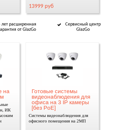
13999 руб
8 лет расширенная
Сервисный центр
гарантия от GlazGo
GlazGo
е на
Готовые системы
ом
видеонаблюдения для
офиса на 3 IP камеры
ьные
[без PoE]
н, ИК
высоким
Системы видеонаблюдения для
и
офисного помещения на 2МП