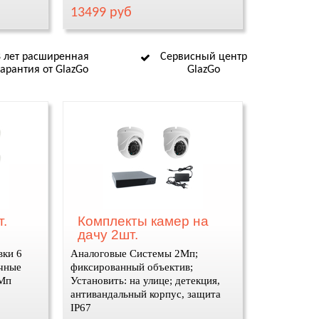
13499 руб
8 лет расширенная
Сервисный центр
гарантия от GlazGo
GlazGo
.
Комплекты камер на
дачу 2шт.
вки 6
Аналоговые Системы 2Мп;
ичные
фиксированный объектив;
 Мп
Установить: на улице; детекция,
антивандальный корпус, защита
IP67