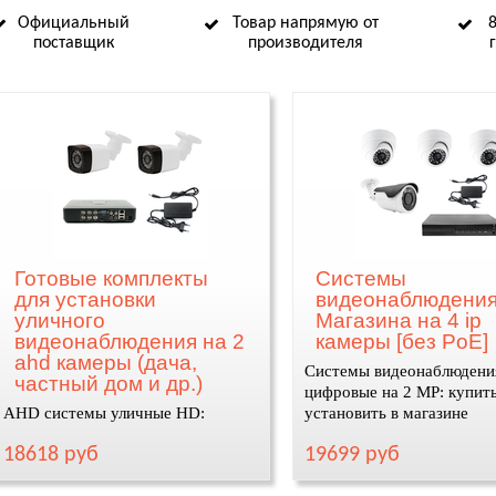
Официальный
Товар напрямую от
поставщик
производителя
Готовые комплекты
Системы
для установки
видеонаблюдения
уличного
Магазина на 4 ip
видеонаблюдения на 2
камеры [без PoE]
ahd камеры (дача,
Системы видеонаблюдени
частный дом и др.)
цифровые на 2 MP: купить
AHD системы уличные HD:
установить в магазине
купить, установить
18618 руб
19699 руб