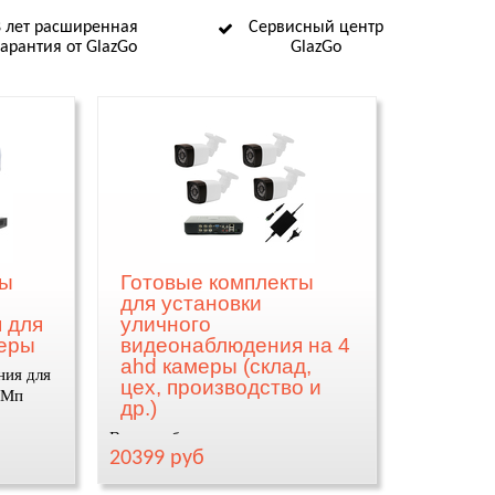
8 лет расширенная
Сервисный центр
гарантия от GlazGo
GlazGo
ты
Готовые комплекты
для установки
 для
уличного
меры
видеонаблюдения на 4
ahd камеры (склад,
ния для
цех, производство и
2Мп
др.)
Видеонаблюдение для склада,
20399 руб
цеха, производства