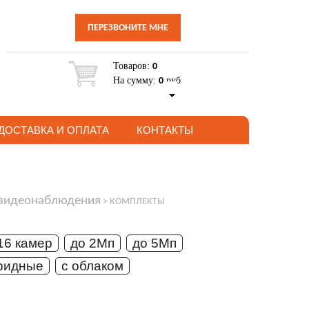
ПЕРЕЗВОНИТЕ МНЕ
Товаров:
0
На сумму:
руб
0
ДОСТАВКА И ОПЛАТА
КОНТАКТЫ
 видеонаблюдения
>
КОМПЛЕКТЫ
16 камер
до 2Мп
до 5Мп
ридные
с облаком