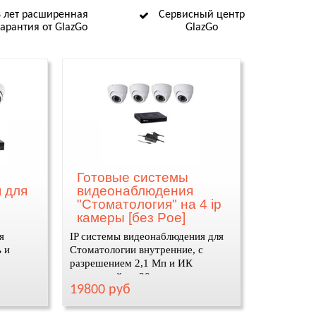
8 лет расширенная
Сервисный центр
гарантия от GlazGo
GlazGo
Готовые системы
 для
видеонаблюдения
"Стоматология" на 4 ip
камеры [без Poe]
я
IP системы видеонаблюдения для
 и
Cтоматологии внутренние, с
разрешением 2,1 Мп и ИК
подсветкой до 20м.
19800 руб