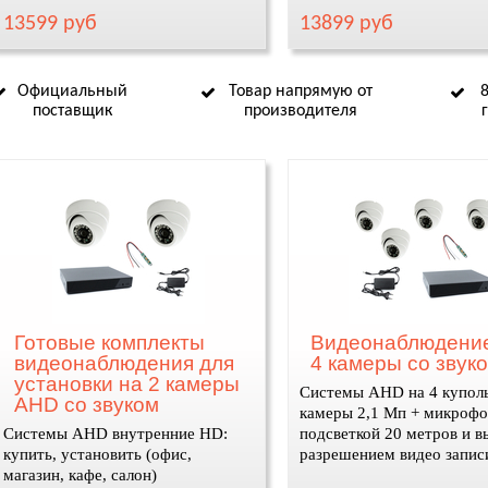
разрешение 2,1 Мп и ИК
13599 руб
13899 руб
подсветка
Официальный
Товар напрямую от
поставщик
производителя
Готовые комплекты
Видеонаблюдени
видеонаблюдения для
4 камеры со звук
установки на 2 камеры
Системы AHD на 4 купол
AHD со звуком
камеры 2,1 Мп + микрофо
Системы AHD внутренние HD:
подсветкой 20 метров и 
купить, установить (офис,
разрешением видео запис
магазин, кафе, салон)