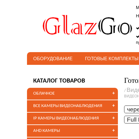
М
Н
п
ОБОРУДОВАНИЕ
ГОТОВЫЕ КОМПЛЕКТЫ
Гото
КАТАЛОГ ТОВАРОВ
Вид
/
+
ОБЛАЧНОЕ
ВИДЕО
+
ВСЕ КАМЕРЫ ВИДЕОНАБЛЮДЕНИЯ
чер
+
IP КАМЕРЫ ВИДЕОНАБЛЮДЕНИЯ
Full
+
AHD КАМЕРЫ