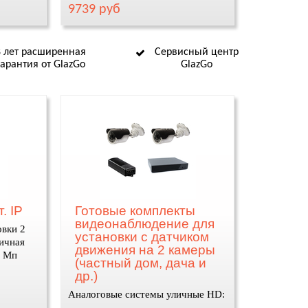
9739 руб
8 лет расширенная
Сервисный центр
гарантия от GlazGo
GlazGo
. IP
Готовые комплекты
видеонаблюдение для
овки 2
установки с датчиком
ичная
движения на 2 камеры
1 Мп
(частный дом, дача и
др.)
Аналоговые системы уличные HD:
купить, установить