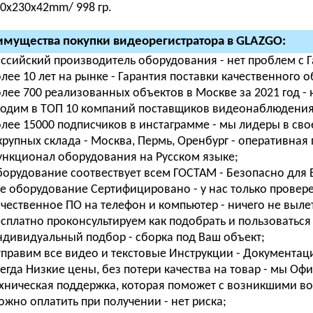
0х230х42mm/ 998 гр.
мущества покупки видеорегистратора в GLAZGO:
ссийский производитель оборудования - нет проблем с 
лее 10 лет на рынке - Гарантия поставки качественного 
лее 700 реализованных объектов в Москве за 2021 год -
одим в ТОП 10 компаний поставщиков видеонаблюдения п
лее 15000 подписчиков в инстаграмме - мы лидеры в свое
крупных склада - Москва, Пермь, Оренбург - оперативная 
нкционал оборудования на Русском языке;
орудование соотвествует всем ГОСТАМ - Безопасно для В
е оборудование Сертифицировано - у нас только провер
чественное ПО на телефон и компьютер - ничего не вылета
сплатно проконсультируем как подобрать и пользоваться 
дивидуальный подбор - сборка под Ваш объект;
правим все видео и текстовые Инструкции - Документаци
егда Низкие цены, без потери качества на товар - мы О
хническая поддержка, которая поможет с возникшими во
жно оплатить при получении - нет риска;