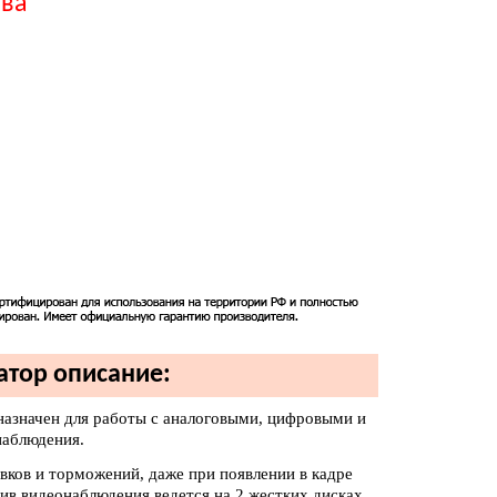
тва
атор описание:
азначен для работы с аналоговыми, цифровыми и
наблюдения.
вков и торможений, даже при появлении в кадре
хив видеонаблюдения ведется на 2 жестких дисках