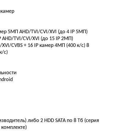
 камер
р 5MП AHD/TVI/CVI/XVI (до 4 IP 5МП)
 AHD/TVI/CVI/XVI (до 15 IP 2МП)
XVI/CVBS + 16 IP камер 4MП (400 к/с) 8
к/с)
льности
ndroid
изводитель) либо 2 HDD SATA по 8 Тб (серия
 комплекте)