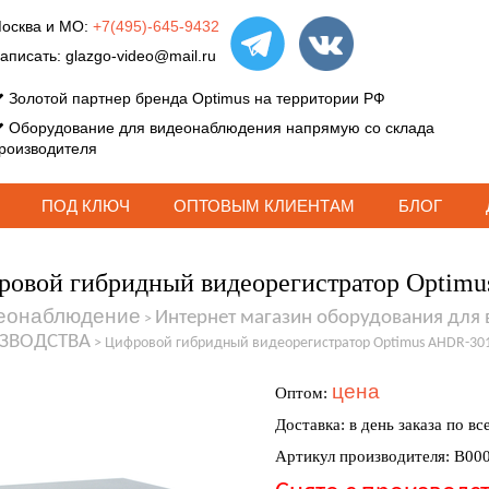
осква и МО:
+7(495)-645-9432
аписать:
glazgo-video@mail.ru
Золотой партнер бренда Optimus на территории РФ
Оборудование для видеонаблюдения напрямую со склада
роизводителя
ПОД КЛЮЧ
ОПТОВЫМ КЛИЕНТАМ
БЛОГ
овой гибридный видеорегистратор Optim
еонаблюдение
Интернет магазин оборудования для
>
ЗВОДСТВА
>
Цифровой гибридный видеорегистратор Optimus AHDR-301
цена
Оптом:
Доставка: в день заказа по вс
Артикул производителя: В00