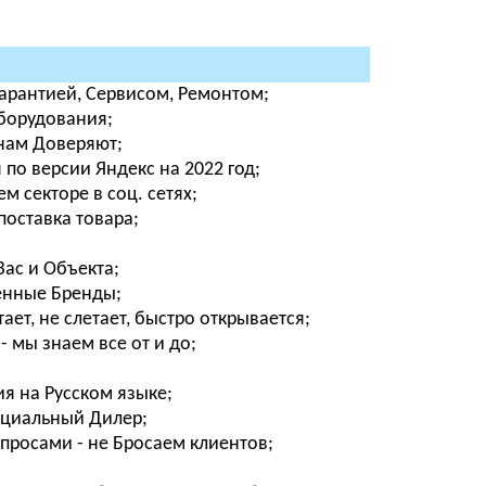
Гарантией, Сервисом, Ремонтом;
оборудования;
 нам Доверяют;
о версии Яндекс на 2022 год;
м секторе в соц. сетях;
поставка товара;
ас и Объекта;
енные Бренды;
ет, не слетает, быстро открывается;
- мы знаем все от и до;
я на Русском языке;
фициальный Дилер;
просами - не Бросаем клиентов;