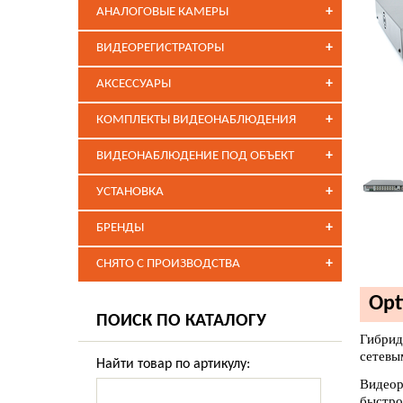
+
АНАЛОГОВЫЕ КАМЕРЫ
+
ВИДЕОРЕГИСТРАТОРЫ
+
АКСЕССУАРЫ
+
КОМПЛЕКТЫ ВИДЕОНАБЛЮДЕНИЯ
+
ВИДЕОНАБЛЮДЕНИЕ ПОД ОБЪЕКТ
+
УСТАНОВКА
+
БРЕНДЫ
+
СНЯТО С ПРОИЗВОДСТВА
Opt
ПОИСК ПО КАТАЛОГУ
Гибрид
сетевы
Найти товар по артикулу:
Видеор
быстро