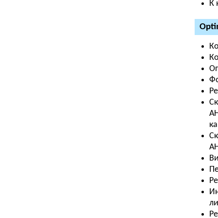
К 
Opti
Ко
Ко
Оп
Фо
Р
Ск
AH
ка
Ск
AH
В
Пе
Ре
Ин
ли
Ре