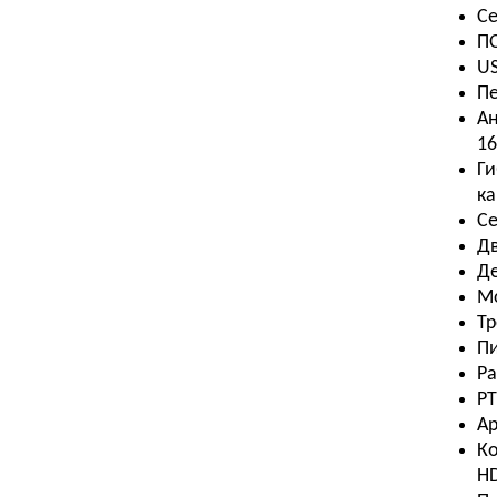
Се
П
US
Пе
А
16
Ги
ка
Се
Дв
Де
М
Т
П
Ра
PT
А
Ко
HD