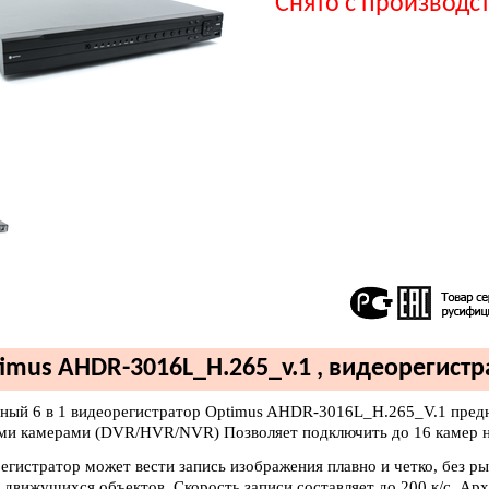
Снято с производс
imus AHDR-3016L_H.265_v.1 , видеорегистр
ный 6 в 1 видеорегистратор Optimus AHDR-3016L_H.265_V.1 предн
ми камерами (DVR/HVR/NVR) Позволяет подключить до 16 камер 
егистратор может вести запись изображения плавно и четко, без ры
 движущихся объектов. Скорость записи составляет до 200 к/с. Ар