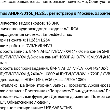
нам возвращаются за повторными покупками, Советуют др
mus AHDR-3016L_H.265, регистратор в Москве, характ
личество видеовходов:
16 BNC
личество аудиовходов/выходов:
6/1 RCA
ерационная система:
Embedded Linux
рмат сжатия:
H.265/H.264
ежим работы:
DVR/HVR/NVR
орость записи:
8M-N AHD/TVI/CVI/XVI@7к/с на канал 5MП
D/TVI/CVI/XVI@8к/с на канал* 1080P AHD/TVI/CVI/XVI@18
нал
орость воспроизведения:
8M-N AHD/TVI/CVI/XVI@240к/с
D/TVI/CVI/XVI@240к/с 1080P AHD/TVI/CVI/XVI / 720P / CV
идеовыходы:
HDMI (4K), VGA (макс.1920х1080)
нтаплекс:
Да (Мониторинг, Запись, Просмотр, Архивиров
жим записи:
Постоянная/По тревоге/Принудительная/ 
теллектуальные функции:
Детекция движения, Потеря с
ц*, Обнаружение людей*.
зервное копирование:
USB/WEB/CMS