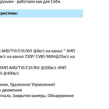
узьям - работаем как для Себя.
еристики:
 AHD/TVI/CVI/XVI @6к/с на канал * 4MП
к/с на канал 720P/ CVBS 960Н@25к/с на
 5MП AHD/TVI/CVI/XVI @200к/c 4MП
BS @400к/c
ание, Удаленное Управление)
По движению
игнала, Закрытие камеры, Обнаружение