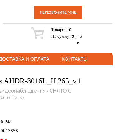
ПЕРЕЗВОНИТЕ МНЕ
Товаров:
0
На сумму:
руб
0
ДОСТАВКА И ОПЛАТА
КОНТАКТЫ
us AHDR-3016L_H.265_v.1
 видеонаблюдения
СНЯТО С
>
6L_H.265_v.1
ей РФ
00013858