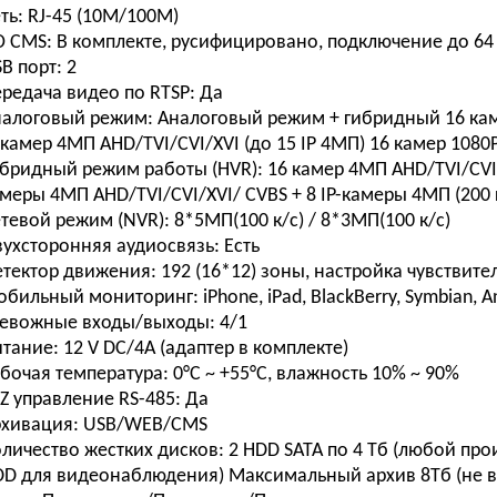
ть:
RJ-45 (10M/100М)
О CMS:
В комплекте, русифицировано, подключение до 64
B порт:
2
редача видео по RTSP:
Да
налоговый режим:
Аналоговый режим + гибридный 16 каме
камер 4MП AHD/TVI/CVI/XVI (до 15 IP 4МП) 16 камер 1080P
бридный режим работы (HVR):
16 камер 4MП AHD/TVI/CVI/
меры 4MП AHD/TVI/CVI/XVI/ CVBS + 8 IP-камеры 4MП (200 
тевой режим (NVR):
8*5МП(100 к/с) / 8*3МП(100 к/с)
ухсторонняя аудиосвязь:
Есть
тектор движения:
192 (16*12) зоны, настройка чувствите
обильный мониторинг:
iPhone, iPad, BlackBerry, Symbian, A
ревожные входы/выходы:
4/1
итание:
12 V DC/4А (адаптер в комплекте)
бочая температура:
0°С ~ +55°С, влажность 10% ~ 90%
Z управление RS-485:
Да
рхивация:
USB/WEB/CMS
личество жестких дисков:
2 HDD SATA по 4 Тб (любой про
D для видеонаблюдения) Максимальный архив 8Tб (не в