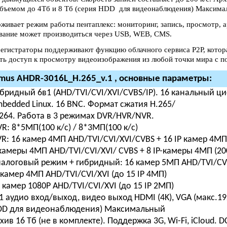
бъемом до 4Тб и 8 Тб (серия HDD для видеонаблюдения) Максимал
живает режим работы пентаплекс: мониторинг, запись, просмотр, а
вание может производиться через USB, WEB, CMS.
егистраторы поддерживают функцию облачного сервиса P2P, котора
ть доступ к просмотру видеоизображения из любой точки мира с 
mus AHDR-3016L_H.265_v.1 , основные параметры:
бридный 6в1 (AHD/TVI/CVI/XVI/CVBS/IP). 16 канальный ц
bedded Linux. 16 BNC. Формат сжатия H.265/
264. Работа в 3 режимах DVR/HVR/NVR.
R: 8*5МП(100 к/с) / 8*3МП(100 к/с)
R: 16 камер 4MП AHD/TVI/CVI/XVI/CVBS + 16 IP камер 4MП 
камеры 4MП AHD/TVI/CVI/XVI/ CVBS + 8 IP-камеры 4MП (200
алоговый режим + гибридный: 16 камер 5MП AHD/TVI/CVI/
камер 4MП AHD/TVI/CVI/XVI (до 15 IP 4МП)
 камер 1080P AHD/TVI/CVI/XVI (до 15 IP 2МП)
1 аудио вход/выход, видео выход HDMI (4K), VGA (макс.192
DD для видеонаблюдения) Максимальный
хив 16 Tб (не в комплекте). Поддержка 3G, Wi-Fi, iCloud. D