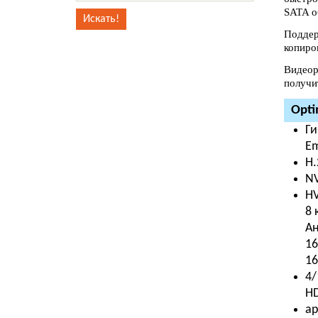
SATA о
Поддер
копиро
Видеор
получи
Opti
Ги
Em
H.
NV
HV
8 
Ан
16
16
4/
H
ар