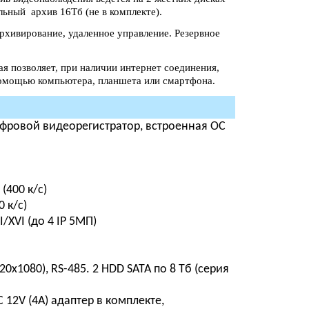
ьный архив 16Tб (не в комплекте).
рхивирование, удаленное управление. Резервное
я позволяет, при наличии интернет соединения,
помощью компьютера, планшета или смартфона.
ифровой видеорегистратор, встроенная ОС
(400 к/с)
 к/с)
XVI (до 4 IP 5МП)
0х1080), RS-485. 2 HDD SATA по 8 Тб (серия
C 12V (4A) адаптер в комплекте,