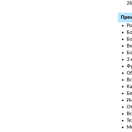
26
Преи
Ро
Бо
Бо
Вх
Бо
3 
Фу
Об
Вс
Ка
Бе
Ин
От
Вс
Те
Мо