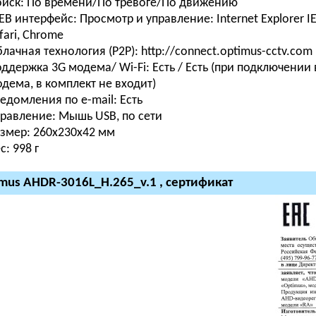
оиск:
По времени/По тревоге/По движению
EB интерфейс:
Просмотр и управление: Internet Explorer IE 
fari, Chrome
лачная технология (P2P):
http://connect.optimus-cctv.com
ддержка 3G модема/ Wi-Fi:
Есть / Есть (при подключении
дема, в комплект не входит)
едомления по e-mail:
Есть
равление:
Мышь USB, по сети
азмер:
260x230x42 мм
с:
998 г
mus AHDR-3016L_H.265_v.1 , сертификат