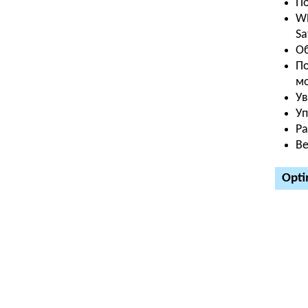
П
W
Sa
Об
По
мо
Ув
Уп
Р
Ве
Opti