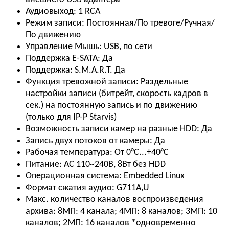
Аудиовыход:
1 RCA
Режим записи:
Постоянная/По тревоге/Ручная/
По движению
Управление
Мышь: USB, по сети
Поддержка E-SATA:
Да
Поддержка: S.M.A.R.T.
Да
Функция тревожной записи:
Раздельные
настройки записи (битрейт, скорость кадров в
сек.) на постоянную запись и по движению
(только для IP-P Starvis)
Возможность записи камер на разные HDD:
Да
Запись двух потоков от камеры:
Да
Рабочая температура:
От 0°С...+40°С
Питание:
AC 110~240В, 8Вт без HDD
Операционная система:
Embedded Linux
Формат сжатия аудио:
G711A,U
Макс. количество каналов воспроизведения
архива:
8МП: 4 канала; 4МП: 8 каналов; 3МП: 10
каналов; 2МП: 16 каналов *одновременно