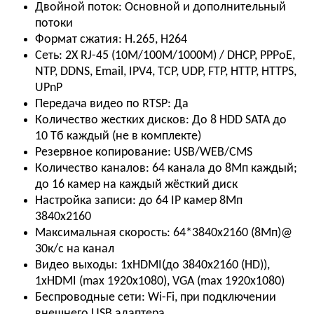
Двойной поток:
Основной и дополнительный
потоки
Формат сжатия:
H.265, H264
Сеть:
2Х RJ-45 (10M/100М/1000M) / DHCP, PPPoE,
NTP, DDNS, Email, IPV4, TCP, UDP, FTP, HTTP, HTTPS,
UPnP
Передача видео по RTSP:
Да
Количество жестких дисков:
До 8 HDD SATA до
10 Тб каждый (не в комплекте)
Резервное копирование:
USB/WEB/CMS
Количество каналов:
64 канала до 8Мп каждый;
до 16 камер на каждый жёсткий диск
Настройка записи:
до 64 IP камер 8Мп
3840х2160
Максимальная скорость:
64*3840x2160 (8Мп)@
30к/с на канал
Видео выходы:
1xHDMI(до 3840х2160 (HD)),
1xHDMI (max 1920х1080), VGA (max 1920х1080)
Беспроводные сети:
Wi-Fi, при подключении
внешнего USB адаптера