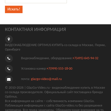
КОНТАКТНАЯ ИНФОРМАЦИЯ
ВИДЕОНАБЛЮДЕНИЕ OPTIMUS КУПИТЬ со склада в Москве, Перми,
Оренбурге
Видеонаблюдение, оборудование:
+7(495)-645-94-32
Установка камер:
+7(999)-555-18-00
почта:
glazgo-video@mail.ru
© 2010-2026 | GlazGo-Video.ru - видеонаблюдение купить в Москве
со склада производителя. Официальный сайт поставщика бренда
Optimus.
Вся информация на сайте – собственность компании GlazGo.
Публикация информации с сайта GlazGo-video.ru без разрешения
запрещена. Все права защищены. Обращаем ваше внимание на то,