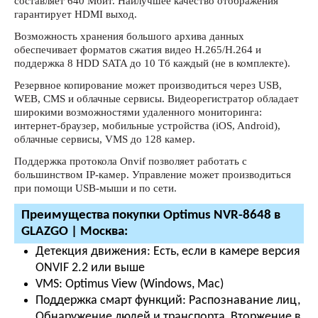
составляет 640 Мбит. Наилучшее качество отображения
гарантирует HDMI выход.
Возможность хранения большого архива данных
обеспечивает форматов сжатия видео H.265/H.264 и
поддержка 8 HDD SATA до 10 Тб каждый (не в комплекте).
Резервное копирование может производиться через USB,
WEB, CMS и облачные сервисы. Видеорегистратор обладает
широкими возможностями удаленного мониторинга:
интернет-браузер, мобильные устройства (iOS, Android),
облачные сервисы, VMS до 128 камер.
Поддержка протокола Onvif позволяет работать с
большинством IP-камер. Управление может производиться
при помощи USB-мыши и по сети.
Преимущества покупки Optimus NVR-8648 в
GLAZGO | Москва:
Детекция движения:
Есть, если в камере версия
ONVIF 2.2 или выше
VMS:
Optimus View (Windows, Mac)
Поддержка смарт функций:
Распознавание лиц,
Обнаружение людей и транспорта, Вторжение в