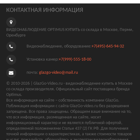
КОНТАКТНАЯ ИНФОРМАЦИЯ
ВИДЕОНАБЛЮДЕНИЕ OPTIMUS КУПИТЬ со склада в Москве, Перми,
Оренбурге
Видеонаблюдение, оборудование:
+7(495)-645-94-32
Установка камер:
+7(999)-555-18-00
почта:
glazgo-video@mail.ru
© 2010-2026 | GlazGo-Video.ru - видеонаблюдение купить в Москве
со склада производителя. Официальный сайт поставщика бренда
Optimus.
Вся информация на сайте – собственность компании GlazGo.
Публикация информации с сайта GlazGo-video.ru без разрешения
запрещена. Все права защищены. Обращаем ваше внимание на то,
что вся информация, размещенная на сайте, носит
информационный характер и не является публичной офертой,
определяемой положениями Статьи 437 (2) ГК РФ. Для получения
точной информации о характеристиках, а также стоимости товаров
и услуг, пожалуйста, обращайтесь к экспертам видеонаблюдения