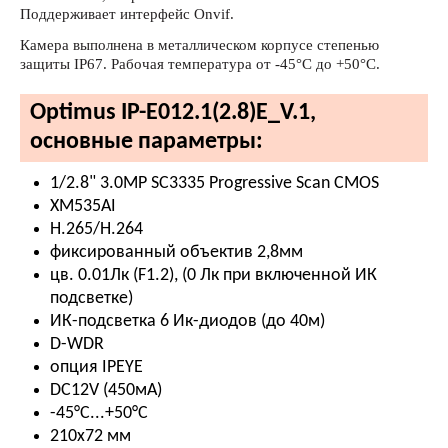
Поддерживает интерфейс Onvif.
Камера выполнена в металлическом корпусе степенью
защиты IP67. Рабочая температура от -45°С до +50°С.
Optimus IP-E012.1(2.8)E_V.1,
основные параметры:
1/2.8" 3.0MP SC3335 Progressive Scan CMOS
XM535AI
H.265/H.264
фиксированный объектив 2,8мм
цв. 0.01Лк (F1.2), (0 Лк при включенной ИК
подсветке)
ИК-подсветка 6 Ик-диодов (до 40м)
D-WDR
опция IPEYE
DC12V (450мА)
-45°С...+50°С
210х72 мм