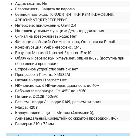
Аудио сжатие:
Нет
Безопасность:
Защита по паролю
Сетевой протокол:
TCP,UDP,IP,HTTP,FTP,SMTP,DHCP,DNS,
ARP,ICMP,NTP,RTP,RTCP,PPPoE
Интерфейс приложений:
Onvif 2.4
Интеллектуальные функции:
Детектор движения
Сигнал на тревожном выходе:
Нет
Фиксация событий:
Снимок экрана, Отправка на E-mail
Конфигурация:
Web интерфейс, CMS
Браузер:
Microsoft Internet Explorer IE 6-10
Облачный сервис P2P:
xmeye.net, опция IPEYE (доступна при
обновлении прошивки)
Встроенное устройство записи:
нет
Процессор и Память:
XM535AI
Питание через Ethernet:
Нет
ИК-подсветка:
6 ИК-диодов, дальность до 40м
Рабочая температура:
От -45°С до +50°С
Питание:
DC12В(450мА)
Разъемы ввода / вывода:
RJ45, разъем питания
Масса:
420 г
Корпус, класс защиты:
Металл (Алюминий),
Антивандальный.Кронштейн со скрытой проводкой, IP67
Размеры:
210 х 72 мм