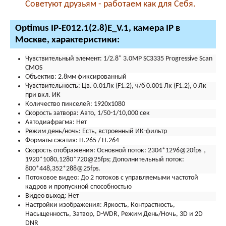
Советуют друзьям - работаем как для Себя.
Optimus IP-E012.1(2.8)E_V.1, камера IP в
Москве, характеристики:
Чувствительный элемент:
1/2.8" 3.0MP SC3335 Progressive Scan
CMOS
Объектив:
2.8мм фиксированный
Чувствительность:
Цв. 0.01Лк (F1.2), ч/б 0.001 Лк (F1.2), 0 Лк
при вкл. ИК
Количество пикселей:
1920x1080
Скорость затвора:
Авто, 1/50-1/10,000 сек
Автодиафрагма:
Нет
Режим день/ночь:
Есть, встроенный ИК-фильтр
Форматы сжатия:
H.265 / H.264
Скорость отображения:
Основной поток: 2304*1296@20fps，
1920*1080,1280*720@25fps; Дополнительный поток:
800*448,352*288@25fps.
Потоковое видео:
До 2 потоков с управляемыми частотой
кадров и пропускной способностью
Видео выход:
Нет
Настройки изображения:
Яркость, Контрастность,
Насыщенность, Затвор, D-WDR, Режим День/Ночь, 3D и 2D
DNR