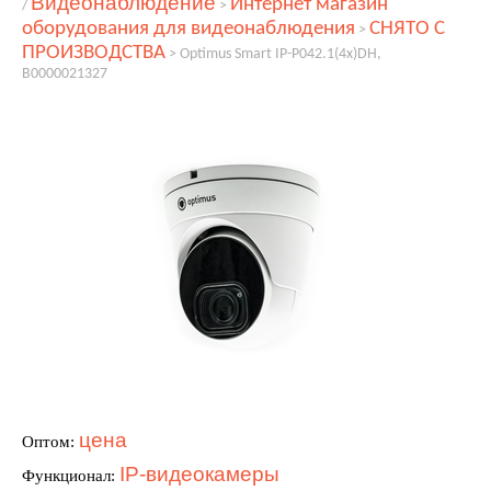
Видеонаблюдение
Интернет магазин
/
>
оборудования для видеонаблюдения
СНЯТО С
>
ПРОИЗВОДСТВА
>
Optimus Smart IP-P042.1(4x)DH,
В0000021327
цена
Оптом:
IP-видеокамеры
Функционал: