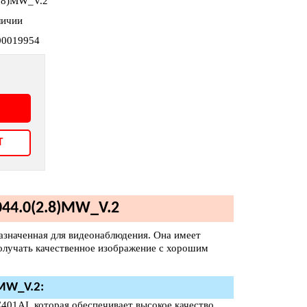
2.8)MW_V.2
личии
00019954
т
44.0(2.8)MW_V.2
азначенная для видеонаблюдения. Она имеет
получать качественное изображение с хорошим
MW_V.2:
401AI, которая обеспечивает высокое качество