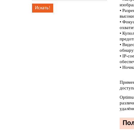
изобра
• Разр
высоки
• Фоку
охвати
• Купо
предот
• Виде
обнару
• IP-со
обеспе
• Ночн
Примен
доступа
Optimu
различ
удалён
Пол