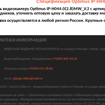
Спецификация Optimus IP-H04
ь видеокамеру Optimus IP-H044.0(2.8)MW_V.2 с арти
дников, уточнить оптовую цену и заказать доставку мо
вка осуществляется в любой регион России. Крупные 
АКТНАЯ ИНФОРМАЦИЯ
ВИДЕОНАБЛЮДЕНИЕ OPTIMUS КУПИТЬ со склада в Москве, Перми, Оре
Видеонаблюдение, оборудование:
+7(495)-645-94-32
Установка камер:
+7(999)-555-18-00
почта:
glazgo-video@mail.ru
2026 | GlazGo-Video.ru - видеонаблюдение купить в Москве со склада пр
.
ормация на сайте – собственность компании GlazGo. Публикация информац
ва защищены. Обращаем ваше внимание на то, что вся информация, разме
я публичной офертой, определяемой положениями Статьи 437 (2) ГК РФ. Д