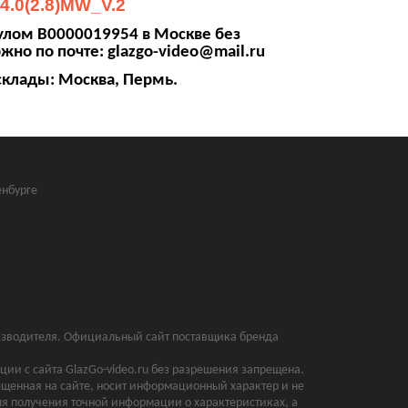
4.0(2.8)MW_V.2
кулом В0000019954 в Москве без
жно по почте: glazgo-video@mail.ru
склады: Москва, Пермь.
нбурге
оизводителя. Официальный сайт поставщика бренда
ии с сайта GlazGo-video.ru без разрешения запрещена.
щенная на сайте, носит информационный характер и не
ля получения точной информации о характеристиках, а