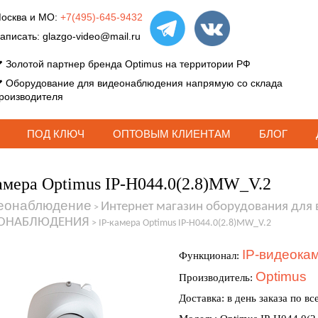
осква и МО:
+7(495)-645-9432
аписать:
glazgo-video@mail.ru
Золотой партнер бренда Optimus на территории РФ
Оборудование для видеонаблюдения напрямую со склада
роизводителя
ПОД КЛЮЧ
ОПТОВЫМ КЛИЕНТАМ
БЛОГ
амера Optimus IP-H044.0(2.8)MW_V.2
еонаблюдение
Интернет магазин оборудования для
>
ОНАБЛЮДЕНИЯ
>
IP-камера Optimus IP-H044.0(2.8)MW_V.2
IP-видеока
Функционал:
Optimus
Производитель:
Доставка: в день заказа по вс