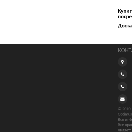
Купит
посре
Доста
КОНТ
© 2010-
Optimus
Вся инф
Все пра
являетс