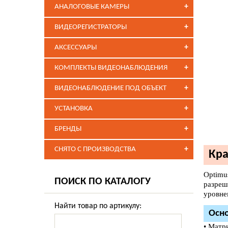
+
АНАЛОГОВЫЕ КАМЕРЫ
+
ВИДЕОРЕГИСТРАТОРЫ
+
АКСЕССУАРЫ
+
КОМПЛЕКТЫ ВИДЕОНАБЛЮДЕНИЯ
+
ВИДЕОНАБЛЮДЕНИЕ ПОД ОБЪЕКТ
+
УСТАНОВКА
+
БРЕНДЫ
+
СНЯТО С ПРОИЗВОДСТВА
Кра
Optimu
ПОИСК ПО КАТАЛОГУ
разреш
уровне
Найти товар по артикулу:
Осно
• Матр