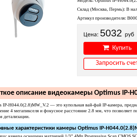
Модель: Optimus IP-H044.0(
Склад (Москва, Пермь): В на
Артикул производителя: В00
5032
Цена:
руб
Купить
Запросить сче
ткое описание видеокамеры Optimus IP-H0
s IP-H044.0(2.8)MW_V.2 — это купольная вай-фай IP-камера, предн
ение 4 мегапикселя и фокусное расстояние 2.8 мм, что позволяет 
м детализации.
вные характеристики камеры Optimus IP-H044.0(2.8)
ица: камера оснащена матрицей 1/3” 4Мп Progressive Scan CMOS SC