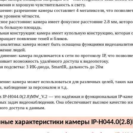
жения и хорошую чувствительность к свету.
ешение: разрешение камеры составляет 4 мегапикселя, что позволяе
м уровнем чёткости.
сное расстояние: камера имеет фокусное расстояние 2.8 мм, которо
ть большую площадь.
льная конструкция: камера имеет купольную конструкцию, которая
вращает появление теней и бликов.
оаналитика: камера может быть оснащена функциями видеоаналитик
жение людей.
единение: камера подключается к сети по протоколу IP, что позвол
чивает возможность удалённого доступа к видеопотоку.
ая подсветка: 3 ИК-диода, SmartIR, дальность до 20м
ение: камера может использоваться для различных целей, таких как
, наблюдение за персоналом и т.д.
s IP-H044.0(2.8)MW_V.2 — это надёжная и функциональная IP-камер
ных задач видеонаблюдения. Она обеспечивает высокое качество и
ного доступа к данным.
ные характеристики камеры IP-H044.0(2.8