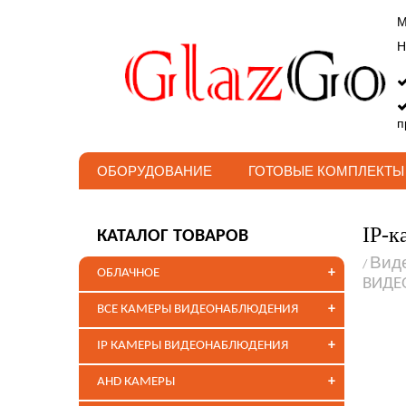
М
Н
п
ОБОРУДОВАНИЕ
ГОТОВЫЕ КОМПЛЕКТЫ
IP-к
КАТАЛОГ ТОВАРОВ
Вид
/
+
ОБЛАЧНОЕ
ВИДЕ
+
ВСЕ КАМЕРЫ ВИДЕОНАБЛЮДЕНИЯ
+
IP КАМЕРЫ ВИДЕОНАБЛЮДЕНИЯ
+
AHD КАМЕРЫ