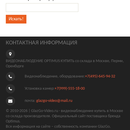
КОНТАКТНАЯ ИНФОРМАЦИЯ
ВИДЕОНАБЛЮДЕНИЕ OPTIMUS КУПИТЬ со склада в Москве, Перми,
Оренбурге
Видеонаблюдение, оборудование:
+7(495)-645-94-32
Установка камер:
+7(999)-555-18-00
почта:
glazgo-video@mail.ru
© 2010-2026 | GlazGo-Video.ru - видеонаблюдение купить в Москве
со склада производителя. Официальный сайт поставщика бренда
Optimus.
Вся информация на сайте – собственность компании GlazGo.