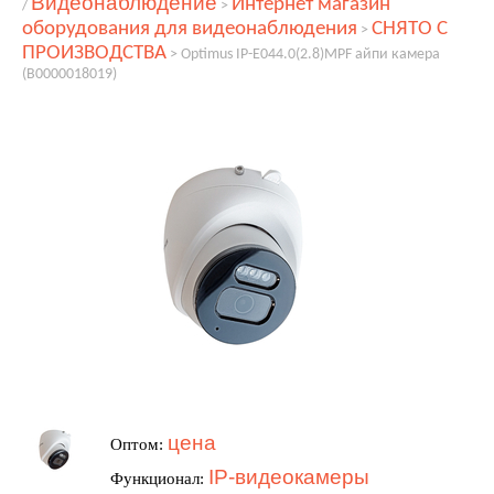
Видеонаблюдение
Интернет магазин
/
>
оборудования для видеонаблюдения
СНЯТО С
>
ПРОИЗВОДСТВА
>
Optimus IP-E044.0(2.8)MPF айпи камера
(В0000018019)
цена
Оптом:
IP-видеокамеры
Функционал: