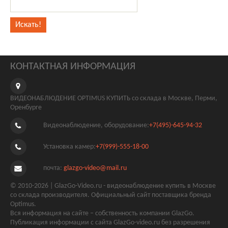
КОНТАКТНАЯ ИНФОРМАЦИЯ
ВИДЕОНАБЛЮДЕНИЕ OPTIMUS КУПИТЬ со склада в Москве, Перми,
Оренбурге
Видеонаблюдение, оборудование:
+7(495)-645-94-32
Установка камер:
+7(999)-555-18-00
почта:
glazgo-video@mail.ru
© 2010-2026 | GlazGo-Video.ru - видеонаблюдение купить в Москве
со склада производителя. Официальный сайт поставщика бренда
Optimus.
Вся информация на сайте – собственность компании GlazGo.
Публикация информации с сайта GlazGo-video.ru без разрешения