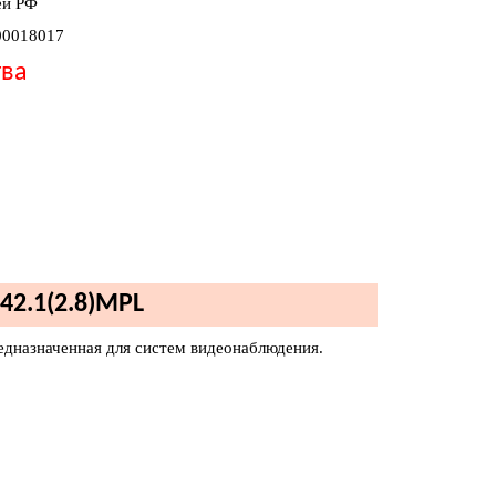
ей РФ
00018017
тва
42.1(2.8)MPL
редназначенная для систем видеонаблюдения.