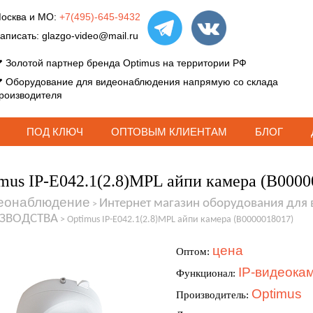
осква и МО:
+7(495)-645-9432
аписать:
glazgo-video@mail.ru
Золотой партнер бренда Optimus на территории РФ
Оборудование для видеонаблюдения напрямую со склада
роизводителя
ПОД КЛЮЧ
ОПТОВЫМ КЛИЕНТАМ
БЛОГ
mus IP-E042.1(2.8)MPL айпи камера (В0000
еонаблюдение
Интернет магазин оборудования для
>
ЗВОДСТВА
>
Optimus IP-E042.1(2.8)MPL айпи камера (В0000018017)
цена
Оптом:
IP-видеока
Функционал:
Optimus
Производитель: