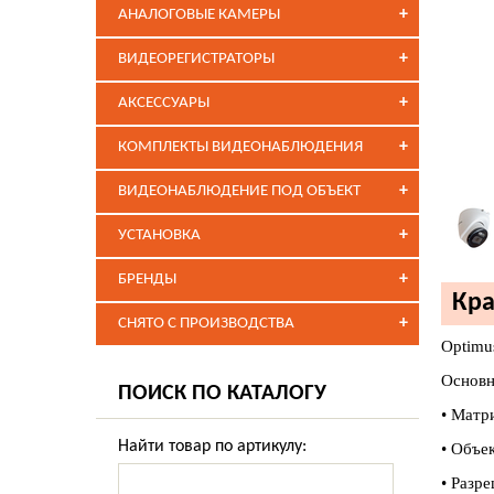
+
АНАЛОГОВЫЕ КАМЕРЫ
+
ВИДЕОРЕГИСТРАТОРЫ
+
АКСЕССУАРЫ
+
КОМПЛЕКТЫ ВИДЕОНАБЛЮДЕНИЯ
+
ВИДЕОНАБЛЮДЕНИЕ ПОД ОБЪЕКТ
+
УСТАНОВКА
+
БРЕНДЫ
Кра
+
СНЯТО С ПРОИЗВОДСТВА
Optimu
Основн
ПОИСК ПО КАТАЛОГУ
• Матри
Найти товар по артикулу:
• Объе
• Разр