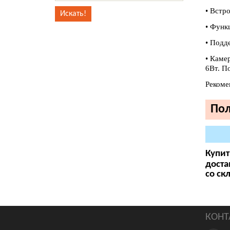
• Встр
• Функ
• Подд
• Каме
6Вт. П
Рекоме
Пол
Купит
доста
со ск
КОНТ