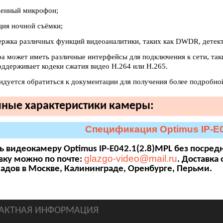
оенный микрофон;
ция ночной съёмки;
ержка различных функций видеоаналитики, таких как DWDR, детек
ра может иметь различные интерфейсы для подключения к сети, так
оддерживает кодеки сжатия видео H.264 или H.265.
ндуется обратиться к документации для получения более подробн
ные характеристики камеры:
Спецификация Optimus IP-E0
ь видеокамеру Optimus IP-E042.1(2.8)MPL без посредн
glazgo-video@mail.ru
вку можно по почте:
. Доставка
ладов в Москве, Калининграде, Оренбурге, Перьми.
АКТНАЯ ИНФОРМАЦИЯ