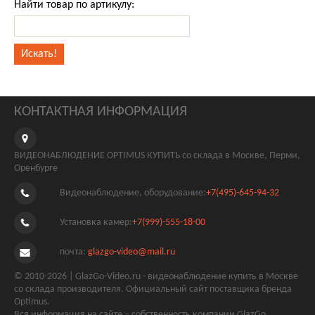
Найти товар по артикулу:
КОНТАКТНАЯ ИНФОРМАЦИЯ
ВИДЕОНАБЛЮДЕНИЕ OPTIMUS КУПИТЬ со склада в Москве, Перми,
Оренбурге
Видеонаблюдение, оборудование:
+7(495)-645-94-32
Установка камер:
+7(999)-555-18-00
почта:
glazgo-video@mail.ru
© 2010-2026 | GlazGo-Video.ru - видеонаблюдение купить в Москве
со склада производителя. Официальный сайт поставщика бренда
Optimus.
Вся информация на сайте – собственность компании GlazGo.