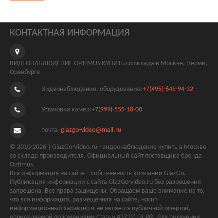
КОНТАКТНАЯ ИНФОРМАЦИЯ
ВИДЕОНАБЛЮДЕНИЕ OPTIMUS КУПИТЬ со склада в Москве, Перми,
Оренбурге
Видеонаблюдение, оборудование:
+7(495)-645-94-32
Установка камер:
+7(999)-555-18-00
почта:
glazgo-video@mail.ru
© 2010-2026 | GlazGo-Video.ru - видеонаблюдение купить в Москве
со склада производителя. Официальный сайт поставщика бренда
Optimus.
Вся информация на сайте – собственность компании GlazGo.
Публикация информации с сайта GlazGo-video.ru без разрешения
запрещена. Все права защищены. Обращаем ваше внимание на то,
что вся информация, размещенная на сайте, носит
информационный характер и не является публичной офертой,
определяемой положениями Статьи 437 (2) ГК РФ. Для получения