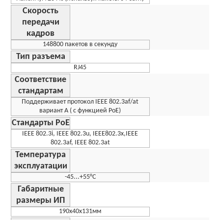
Скорость
передачи
кадров
148800 пакетов в секунду
Тип разъема
RJ45
Соответствие
стандартам
Поддерживает протокол IEEE 802.3af/at
вариант А ( с функцией PoE)
Стандарты PoE
IEEE 802.3i, IEEE 802.3u, IEEE802.3x,IEEE
802.3af, IEEE 802.3at
Температура
эксплуатации
-45...+55°C
Габаритные
размеры ИП
190х40х131мм