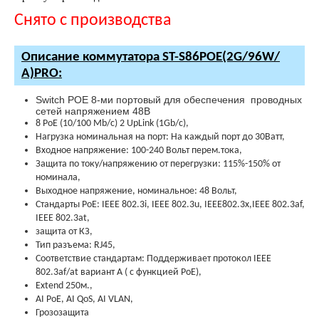
Снято с производства
Описание коммутатора ST-S86POE(2G/96W/
А)PRO:
Switch POE 8-ми портовый для обеспечения проводных
сетей напряжением 48В
8 РоЕ (10/100 Mb/c) 2 UpLink (1Gb/c),
Нагрузка номинальная на порт: На каждый порт до 30Ватт,
Входное напряжение: 100-240 Вольт перем.тока,
Защита по току/напряжению от перегрузки: 115%-150% от
номинала,
Выходное напряжение, номинальное: 48 Вольт,
Стандарты PoE: IEEE 802.3i, IEEE 802.3u, IEEE802.3x,IEEE 802.3af,
IEEE 802.3at,
защита от КЗ,
Тип разъема: RJ45,
Соответствие стандартам: Поддерживает протокол IEEE
802.3af/at вариант А ( с функцией PoE),
Extend 250м.,
AI PoE, AI QoS, AI VLAN,
Грозозащита