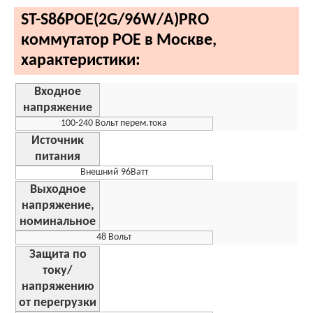
ST-S86POE(2G/96W/А)PRO
коммутатор POE в Москве,
характеристики:
Входное
напряжение
100-240 Вольт перем.тока
Источник
питания
Внешний 96Ватт
Выходное
напряжение,
номинальное
48 Вольт
Защита по
току/
напряжению
от перегрузки