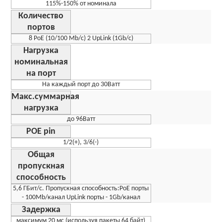
115%-150% от номинала
Количество
портов
8 РоЕ (10/100 Mb/c) 2 UpLi
nk (1Gb/c)
Нагрузка
номинальная
на порт
На каждый порт до 30Ватт
Макс.суммарная
нагрузка
до 96Ватт
POE pin
1/2(+), 3/6(-)
Общая
пропускная
способность
5,6 ГБит/с. Пропускная способность:PoE порты
- 100Mb/канал UpLi
nk порты - 1Gb/канал
Задержка
максимум 20 мс (используя пакеты 64 байт)