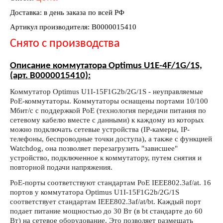
Доставка: в день заказа по всей РФ
Артикул производителя: В0000015410
Снято с производства
Описание коммутатора Optimus U1E-4F/1G/1S,
(арт. В0000015410):
Коммутатор Optimus U1I-15F1G2b/2G/1S - неуправляемые
PoE-коммутаторы. Коммутаторы оснащены портами 10/100
Мбит/с с поддержкой PoE (технология передачи питания по
сетевому кабелю вместе с данными) к каждому из которых
можно подключать сетевые устройства (IP-камеры, IP-
телефоны, беспроводные точки доступа), а также с функцией
Watchdog, она позволяет перезагрузить "зависшее"
устройство, подключенное к коммутатору, путем снятия и
повторной подачи напряжения.
PoE-порты соответствуют стандартам PoE IEEE802.3af/at. 16
портов у коммутатора Optimus U1I-15F1G2b/2G/1S
соответствует стандартам IEEE802.3af/at/bt. Каждый порт
подает питание мощностью до 30 Вт (в bt стандарте до 60
Вт) на сетевое оборудование. Это позволяет размещать