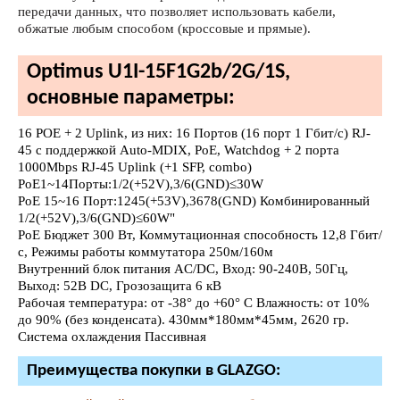
передачи данных, что позволяет использовать кабели,
обжатые любым способом (кроссовые и прямые).
Optimus U1I-15F1G2b/2G/1S,
основные параметры:
16 POE + 2 Uplink, из них: 16 Портов (16 порт 1 Гбит/с) RJ-
45 с поддержкой Auto-MDIX, PoE, Watchdog + 2 порта
1000Mbps RJ-45 Uplink (+1 SFP, combo)
PoE1~14Порты:1/2(+52V),3/6(GND)≤30W
PoE 15~16 Порт:1245(+53V),3678(GND) Комбинированный
1/2(+52V),3/6(GND)≤60W"
PoE Бюджет 300 Вт, Коммутационная способность 12,8 Гбит/
с, Режимы работы коммутатора 250м/160м
Внутренний блок питания AC/DC, Вход: 90-240В, 50Гц,
Выход: 52В DC, Грозозащита 6 кВ
Рабочая температура: от -38° до +60° C Влажность: от 10%
до 90% (без конденсата). 430мм*180мм*45мм, 2620 гр.
Система охлаждения Пассивная
Преимущества покупки в GLAZGO: