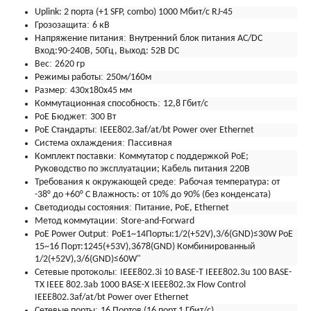
Uplink:
2 порта (+1 SFP, combo) 1000 Мбит/с RJ-45
:
Грозозащита
6 кВ
:
Напряжение питания
Внутренний блок питания AC/DC
Вход:90-240В, 50Гц, Выход: 52В DC
:
Вес
2620 гр
:
Режимы работы
250м/160м
:
Размер
430x180x45 мм
:
Коммутационная способность
12,8 Гбит/с
:
PoE Бюджет
300 Вт
:
PoE Стандарты
IEEE802.3af/at/bt Power over Ethernet
:
Система охлаждения
Пассивная
:
Комплект поставки
Коммутатор с поддержкой PoE;
Руководство по эксплуатации; Кабель питания 220В
:
Требования к окружающей среде
Рабочая температура: от
-38° до +60° C Влажность: от 10% до 90% (без конденсата)
:
Светодиоды состояния
Питание, PoE, Ethernet
:
Метод коммутации
Store-and-Forward
:
PoE Power Output
PoE1~14Порты:1/2(+52V),3/6(GND)≤30W PoE
15~16 Порт:1245(+53V),3678(GND) Комбинированный
1/2(+52V),3/6(GND)≤60W"
:
Сетевые протоколы
IEEE802.3i 10 BASE-T IEEE802.3u 100 BASE-
TX IEEE 802.3ab 1000 BASE-X IEEE802.3x Flow Control
IEEE802.3af/at/bt Power over Ethernet
:
Сетевые порты
16 Портов (16 порт 1 Гбит/с)