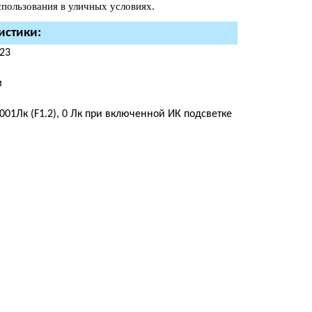
спользования в уличных условиях.
истики:
23
м
0.001Лк (F1.2), 0 Лк при включенной ИК подсветке