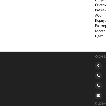
Потре
Систе
Разъе
AGC
Корпус
Разме
Масса
Цвет
КОНТ
© 2010-