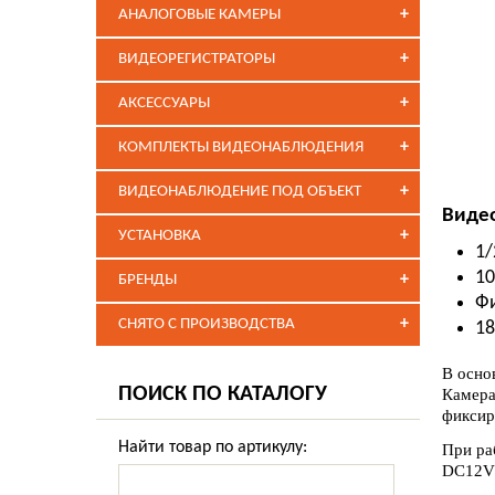
+
АНАЛОГОВЫЕ КАМЕРЫ
+
ВИДЕОРЕГИСТРАТОРЫ
+
АКСЕССУАРЫ
+
КОМПЛЕКТЫ ВИДЕОНАБЛЮДЕНИЯ
+
ВИДЕОНАБЛЮДЕНИЕ ПОД ОБЪЕКТ
Видео
+
УСТАНОВКА
1/
10
+
БРЕНДЫ
Фи
+
СНЯТО С ПРОИЗВОДСТВА
18
В осно
ПОИСК ПО КАТАЛОГУ
Камера
фиксир
Найти товар по артикулу:
При ра
DC12V