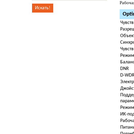
Рабоча
Opti
Чувст
Разре
Объек
Синхр
Чувств
Режим
Баланс
DNR
D-WD
Электр
Джойст
Подде
парам
Режим
ИК-под
Рабоча
Питан