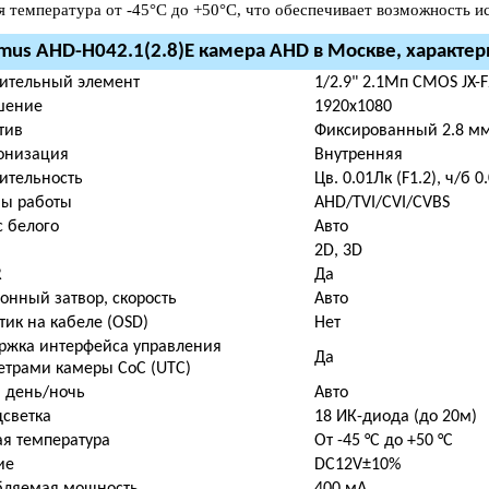
я температура от -45°С до +50°С, что обеспечивает возможность и
mus AHD-H042.1(2.8)E камера AHD в Москве, характер
вительный элемент
1/2.9" 2.1Мп CMOS JX-F
шение
1920х1080
тив
Фиксированный 2.8 м
онизация
Внутренняя
ительность
Цв. 0.01Лк (F1.2), ч/б 
ы работы
AHD/TVI/CVI/CVBS
 белого
Авто
2D, 3D
R
Да
онный затвор, скорость
Авто
ик на кабеле (OSD)
Нет
ржка интерфейса управления
Да
етрами камеры CoC (UTC)
 день/ночь
Авто
светка
18 ИК-диода (до 20м)
я температура
От -45 °С до +50 °С
ие
DC12V±10%