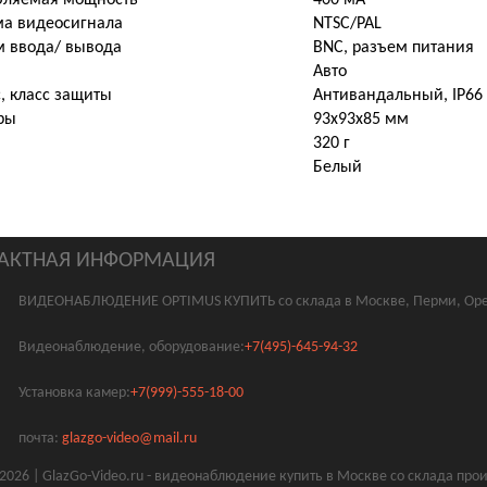
бляемая мощность
400 мА
ма видеосигнала
NTSC/PAL
м ввода/ вывода
BNC, разъем питания
Авто
, класс защиты
Антивандальный, IP66
ры
93х93х85 мм
320 г
Белый
АКТНАЯ ИНФОРМАЦИЯ
ВИДЕОНАБЛЮДЕНИЕ OPTIMUS КУПИТЬ со склада в Москве, Перми, Оре
Видеонаблюдение, оборудование:
+7(495)-645-94-32
Установка камер:
+7(999)-555-18-00
почта:
glazgo-video@mail.ru
2026 | GlazGo-Video.ru - видеонаблюдение купить в Москве со склада пр