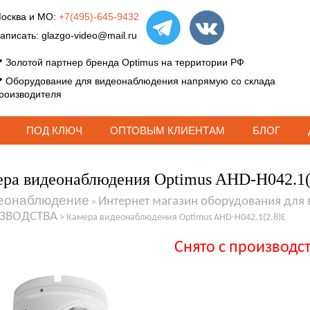
осква и МО:
+7(495)-645-9432
аписать:
glazgo-video@mail.ru
Золотой партнер бренда Optimus на территории РФ
Оборудование для видеонаблюдения напрямую со склада
роизводителя
ПОД КЛЮЧ
ОПТОВЫМ КЛИЕНТАМ
БЛОГ
ра видеонаблюдения Optimus AHD-H042.1(
еонаблюдение
Интернет магазин оборудования для
>
ЗВОДСТВА
>
Камера видеонаблюдения Optimus AHD-H042.1(2.8)E
Снято с производс