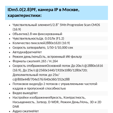
IDm5.0(2.8)PF, камера IP в Москве,
характеристики:
Чувствительный элемент
1/2.8" 5Mп Progressive Scan CMOS
(16:9)
Объектив
2.8 мм фиксированный
Чувствительность
Цв. 0.01Лк (F1.2)
Количество пикселей
2880х1620 (16:9)
Скорость затвора
Авто, 1/50-1/10,000 сек
Автодиафрагма
Нет
Режим день/ночь
Есть, встроенный ИК-фильтр
Форматы сжатия
H.265 / H.264
Скорость отображения
Основной поток До 20к/с@2880х1616
(16:9), До 25к/с@2560x1440/1920х1080/1280x720;
Дополнительный поток до 25к/
с@800x448/704х576/640x360/352х288
Потоковое видео
До 2 потоков с управляемыми частотой
кадров и пропускной способностью
Видео выход
Нет
Настройки изображения
Яркость, Контрастность,
Насыщенность, Затвор, D-WDR, Режим День/Ночь, 3D и 2D
DNR
Аудио сжатие
Нет