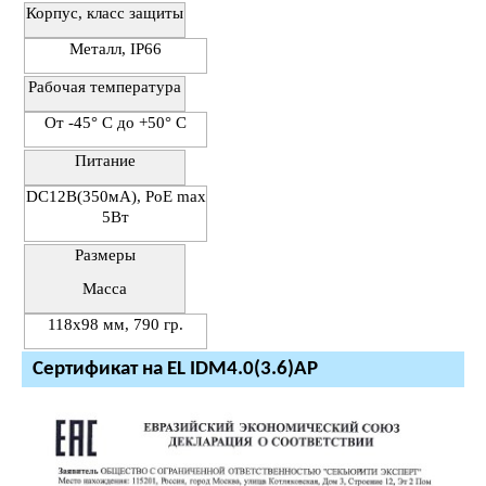
Корпус, класс защиты
Металл, IP66
Рабочая температура
От -45° С до +50° С
Питание
DC12В(350мА), PoE max
5Вт
Размеры
Масса
118х98 мм, 790 гр.
Сертификат на EL IDM4.0(3.6)AP