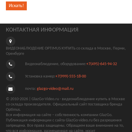
КОНТАКТНАЯ ИНФОРМАЦИЯ
ВИДЕОНАБЛЮДЕНИЕ OPTIMUS КУПИТЬ со склада в Москве, Перми,
Оренбурге
Видеонаблюдение, оборудование:
+7(495)-645-94-32
Установка камер:
+7(999)-555-18-00
почта:
glazgo-video@mail.ru
© 2010-2026 | GlazGo-Video.ru - видеонаблюдение купить в Москве
со склада производителя. Официальный сайт поставщика бренда
Optimus.
Вся информация на сайте – собственность компании GlazGo.
Публикация информации с сайта GlazGo-video.ru без разрешения
запрещена. Все права защищены. Обращаем ваше внимание на то,
что вся информация, размещенная на сайте, носит