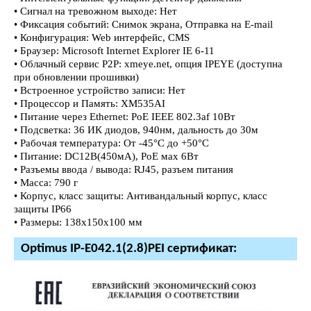
• Сигнал на тревожном выходе: Нет
• Фиксация событий: Снимок экрана, Отправка на E-mail
• Конфигурация: Web интерфейс, CMS
• Браузер: Microsoft Internet Explorer IE 6-11
• Облачный сервис P2P: xmeye.net, опция IPEYE (доступна
при обновлении прошивки)
• Встроенное устройство записи: Нет
• Процессор и Память: XM535AI
• Питание через Ethernet: PoE IEEE 802.3af 10Вт
• Подсветка: 36 ИК диодов, 940нм, дальность до 30м
• Рабочая температура: От -45°С до +50°С
• Питание: DC12В(450мА), PoE мах 6Вт
• Разъемы ввода / вывода: RJ45, разъем питания
• Масса: 790 г
• Корпус, класс защиты: Антивандальный корпус, класс
защиты IР66
• Размеры: 138х150х100 мм
Optimus IP-E042.1(2.8)PEI сертификат: