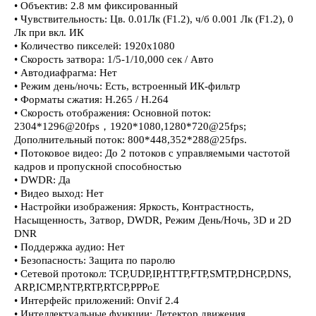
• Объектив: 2.8 мм фиксированный
• Чувствительность: Цв. 0.01Лк (F1.2), ч/б 0.001 Лк (F1.2), 0
Лк при вкл. ИК
• Количество пикселей: 1920х1080
• Скорость затвора: 1/5-1/10,000 сек / Авто
• Автодиафрагма: Нет
• Режим день/ночь: Есть, встроенный ИК-фильтр
• Форматы сжатия: H.265 / H.264
• Скорость отображения: Основной поток:
2304*1296@20fps，1920*1080,1280*720@25fps;
Дополнительный поток: 800*448,352*288@25fps.
• Потоковое видео: До 2 потоков с управляемыми частотой
кадров и пропускной способностью
• DWDR: Да
• Видео выход: Нет
• Настройки изображения: Яркость, Контрастность,
Насыщенность, Затвор, DWDR, Режим День/Ночь, 3D и 2D
DNR
• Поддержка аудио: Нет
• Безопасность: Защита по паролю
• Сетевой протокол: TCP,UDP,IP,HTTP,FTP,SMTP,DHCP,DNS,
ARP,ICMP,NTP,RTP,RTCP,PPPoE
• Интерфейс приложений: Onvif 2.4
• Интеллектуальные функции: Детектор движения