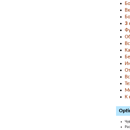
Б
В
Б
3
к
Фу
Об
Вс
Ка
Бе
Ин
От
Вс
Те
Мо
К 
Opti
Чу
Ра