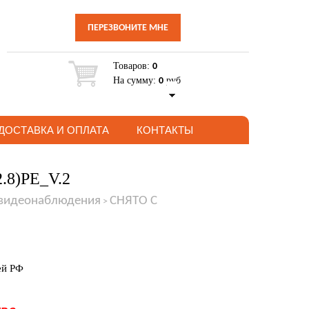
ПЕРЕЗВОНИТЕ МНЕ
Товаров:
0
На сумму:
руб
0
ДОСТАВКА И ОПЛАТА
КОНТАКТЫ
2.8)PE_V.2
 видеонаблюдения
СНЯТО С
>
ей РФ