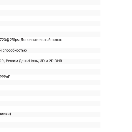
720@25fps; Дополнительный поток:
й способностью
WDR, Режим День/Ночь, 3D и 2D DNR
,PPPoE
шивки)