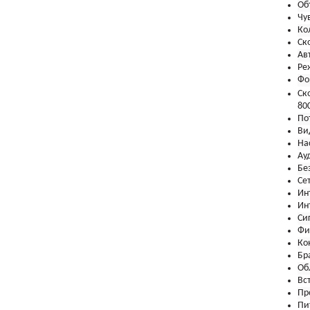
Об
Чу
Ко
Ск
Ав
Ре
Фо
Ск
80
По
Ви
На
Ау
Бе
Се
Ин
Ин
Си
Фи
Ко
Бр
Об
Вс
Пр
Пи