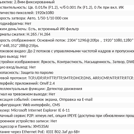
ъектив:
2.8мм фиксированный
вствительность:
Цв. 0.01Лк (F1.2), ч/б 0.001 Лк (F1.2), 0 Лк при вкл. ИК
личество пикселей:
1920x1080
орость затвора:
Авто, 1/50-1/10 000 сек
тодиафрагма:
Нет
жим день/ночь:
Есть, встроенный ИК-фильтр
рматы сжатия:
H.265 / H.264
орость отображения:
Основной поток: 2304*1296@20fps，1920*1080,1280*
0*448,352*288@25fps.
токовое видео:
До 2 потоков с управляемыми частотой кадров и пропускно
део выход:
Нет
стройки изображения:
Яркость, Контрастность, Насыщенность, Затвор, D
дио вход/выход:
Нет
зопасность:
Защита по паролю
тевой протокол:
TCP,UDP,IP,HTTP,FTP,SMTP,DHCP,DNS, ARP,ICMP,NTP,RTP,RTCP
терфейс приложений:
Onvif 2.4
теллектуальные функции:
Детектор движения
гнал на тревожном выходе:
Нет
ксация событий:
снимок экрана, Отправка на E-mail
нфигурация:
Web интерфейс, CMS
аузер:
Microsoft Internet Explorer IE 6-11
лачный сервис P2P:
xmeye.net, опция IPEYE (доступна при обновлении про
троенное устройство записи:
Нет
оцессор и Память:
XM535AI
тание через Ethernet
PoE: IEEE 802.3af до 6Вт