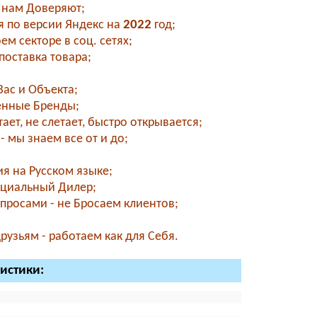
- нам Доверяют;
 по версии Яндекс на
2022
год;
м секторе в соц. сетях;
поставка товара;
ас и Объекта;
енные Бренды;
ет, не слетает, быстро открывается;
- мы знаем все от и до;
я на Русском языке;
фициальный Дилер;
просами - не Бросаем клиентов;
узьям - работаем как для Себя.
ристики: