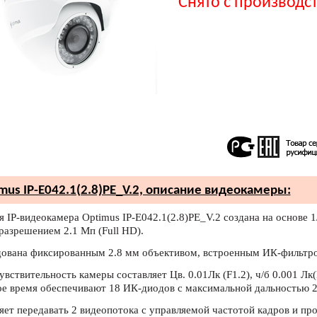
Снято с производс
mus IP-E042.1(2.8)PE_V.2, описание видеокамеры:
я IP-видеокамера Optimus IP-E042.1(2.8)PE_V.2 создана на основе 1
азрешением 2.1 Мп (Full HD).
ована фиксированным 2.8 мм объективом, встроенным ИК-фильтр
увствительность камеры составляет Цв. 0.01Лк (F1.2), ч/б 0.001 Лк
ое время обеспечивают 18 ИК-диодов с максимальной дальностью 2
яет передавать 2 видеопотока с управляемой частотой кадров и п