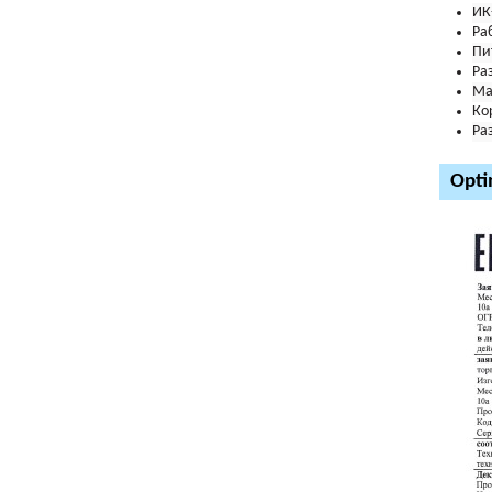
ИК
Ра
Пи
Ра
Ма
Ко
Ра
Opti