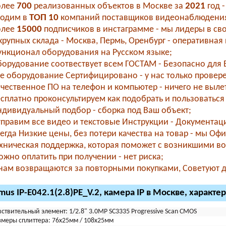
олее
700
реализованных объектов в Москве за
2021
год 
ходим в
ТОП 10
компаний поставщиков видеонаблюдения
олее
15000
подписчиков в инстаграмме - мы лидеры в свое
рупных склада - Москва, Пермь, Оренбург - оперативная 
нкционал оборудования на Русском языке;
орудование соотвествует всем ГОСТАМ - Безопасно для В
е оборудование Сертифицировано - у нас только провер
чественное ПО на телефон и компьютер - ничего не вылета
сплатно проконсультируем как подобрать и пользоваться 
дивидуальный подбор - сборка под Ваш объект;
правим все видео и текстовые Инструкции - Документаци
егда Низкие цены, без потери качества на товар - мы О
хническая поддержка, которая поможет с возникшими во
жно оплатить при получении - нет риска;
нам возвращаются за повторными покупками, Советуют др
mus IP-E042.1(2.8)PE_V.2, камера IP в Москве, характе
вствительный элемент:
1/2.8" 3.0MP SC3335 Progressive Scan CMOS
змеры сплиттера:
76х25мм / 108х25мм