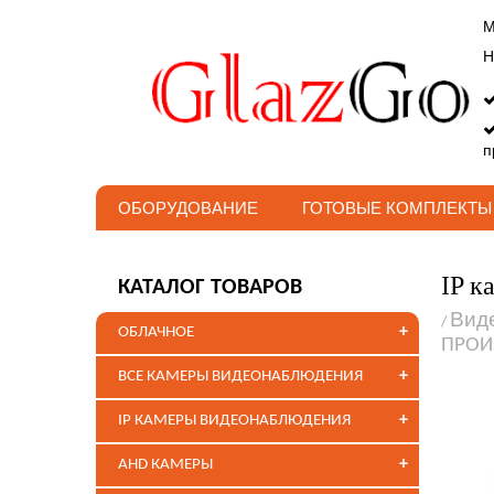
М
Н
п
ОБОРУДОВАНИЕ
ГОТОВЫЕ КОМПЛЕКТЫ
IP к
КАТАЛОГ ТОВАРОВ
Вид
/
+
ОБЛАЧНОЕ
ПРОИ
+
ВСЕ КАМЕРЫ ВИДЕОНАБЛЮДЕНИЯ
+
IP КАМЕРЫ ВИДЕОНАБЛЮДЕНИЯ
+
AHD КАМЕРЫ