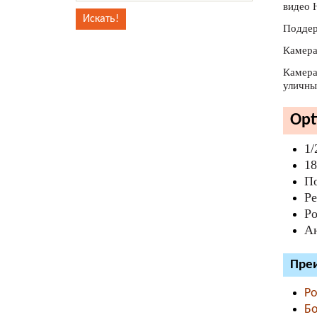
видео H
Поддер
Камера
Камера
уличны
Opt
1/
18
По
Ре
P
Ан
Преи
Ро
Б