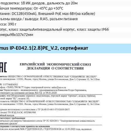
-подсветка:
18 ИК диодов, дальность до 20м
бочая температура:
От -45°С до +50°С
тание:
DC12В(450мА), Внешний PoE мах 6Вт(на кабеле)
зъемы ввода / вывода:
RJ45, разъем питания
сса:
390 г
рпус, класс защиты
Антивандальный корпус, класс защиты IР66
змеры
98х107х72мм
mus IP-E042.1(2.8)PE_V.2, сертификат