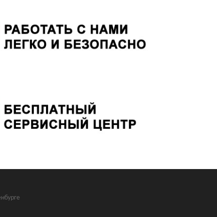
нбурге