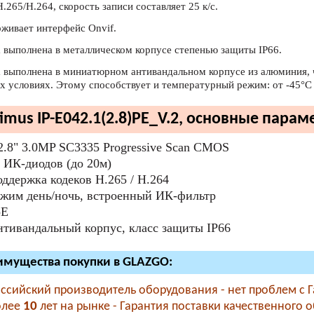
.265/H.264, скорость записи составляет 25 к/с.
живает интерфейс Onvif.
 выполнена в металлическом корпусе степенью защиты IP66.
 выполнена в миниатюрном антивандальном корпусе из алюминия, 
х условиях. Этому способствует и температурный режим: от -45°С 
imus IP-E042.1(2.8)PE_V.2, основные парам
2.8" 3.0MP SC3335 Progressive Scan CMOS
 ИК-диодов (до 20м)
ддержка кодеков H.265 / H.264
жим день/ночь, встроенный ИК-фильтр
oE
тивандальный корпус, класс защиты IР66
мущества покупки в GLAZGO:
ссийский производитель оборудования - нет проблем с 
олее
10
лет на рынке - Гарантия поставки качественного 