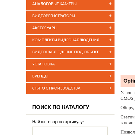
+
АНАЛОГОВЫЕ КАМЕРЫ
+
ВИДЕОРЕГИСТРАТОРЫ
+
АКСЕССУАРЫ
+
КОМПЛЕКТЫ ВИДЕОНАБЛЮДЕНИЯ
+
ВИДЕОНАБЛЮДЕНИЕ ПОД ОБЪЕКТ
+
УСТАНОВКА
+
БРЕНДЫ
Opti
+
СНЯТО С ПРОИЗВОДСТВА
Улична
CMOS р
ПОИСК ПО КАТАЛОГУ
Оборуд
Светоч
Найти товар по артикулу:
в ночн
Позвол