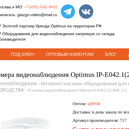
осква и МО:
+7(495)-645-9432
аписать:
glazgo-video@mail.ru
Золотой партнер бренда Optimus на территории РФ
Оборудование для видеонаблюдения напрямую со склада
роизводителя
ПОД КЛЮЧ
ОПТОВЫМ КЛИЕНТАМ
БЛОГ
амера видеонаблюдения Optimus IP-E042.1(
еонаблюдение
Интернет магазин оборудования для
>
ЗВОДСТВА
>
IP камера видеонаблюдения Optimus IP-E042.1(2.8)PE_V.2
цена
Оптом:
Доставка: в день заказа по вс
Артикул производителя: 717