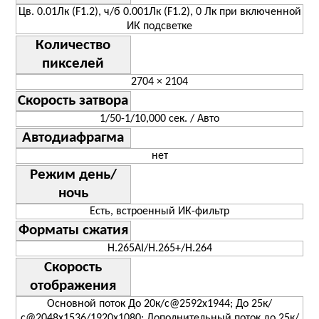
Цв. 0.01Лк (F1.2), ч/б 0.001Лк (F1.2), 0 Лк при включенной
ИК подсветке
Количество
пикселей
2704 × 2104
Скорость затвора
1/50-1/10,000 сек. / Авто
Автодиафрагма
нет
Режим день/
ночь
Есть, встроенный ИК-фильтр
Форматы сжатия
H.265AI/H.265+/H.264
Скорость
отображения
Основной поток До 20к/с@2592х1944; До 25к/
с@2048x1536/1920х1080; Дополнительный поток до 25к/