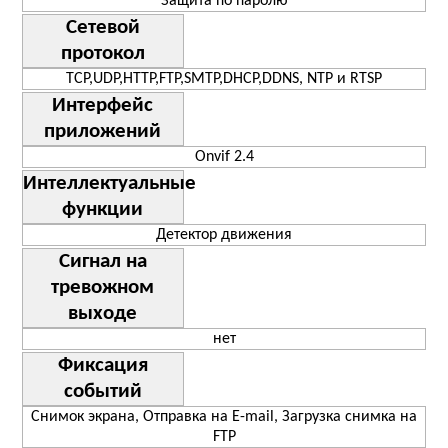
Защита по паролю
Сетевой
протокол
TCP,UDP,HTTP,FTP,SMTP,DHCP,DDNS, NTP и RTSP
Интерфейс
приложений
Onvif 2.4
Интеллектуальные
функции
Детектор движения
Сигнал на
тревожном
выходе
нет
Фиксация
событий
Снимок экрана, Отправка на E-mail, Загрузка снимка на
FTP