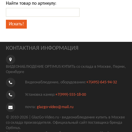
Найти товар по артикулу:
КОНТАКТНАЯ ИНФОРМАЦИЯ
ВИДЕОНАБЛЮДЕНИЕ OPTIMUS КУПИТЬ со склада в Москве, Перми,
Оренбурге
Видеонаблюдение, оборудование:
+7(495)-645-94-32
Установка камер:
+7(999)-555-18-00
почта:
glazgo-video@mail.ru
© 2010-2026 | GlazGo-Video.ru - видеонаблюдение купить в Москве
со склада производителя. Официальный сайт поставщика бренда
Optimus.