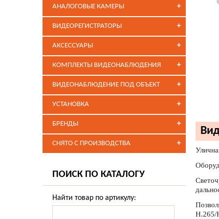
+
АНАЛОГОВЫЕ КАМЕРЫ
+
ВИДЕОРЕГИСТРАТОРЫ
+
АКСЕССУАРЫ
+
КОМПЛЕКТЫ ВИДЕОНАБЛЮДЕНИЯ
+
ВИДЕОНАБЛЮДЕНИЕ ПОД ОБЪЕКТ
+
УСТАНОВКА
+
БРЕНДЫ
Вид
+
СНЯТО С ПРОИЗВОДСТВА
Улична
Оборуд
ПОИСК ПО КАТАЛОГУ
Светоч
дально
Найти товар по артикулу:
Позвол
H.265/