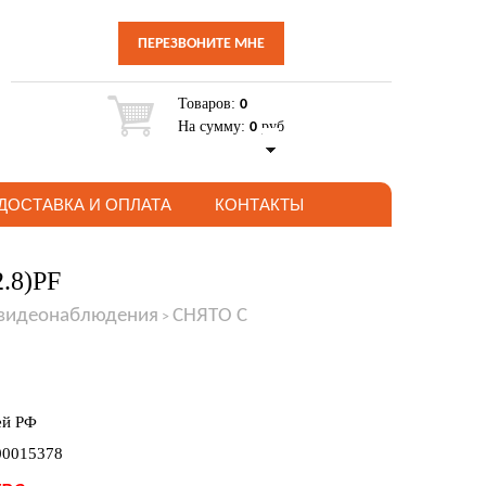
ПЕРЕЗВОНИТЕ МНЕ
Товаров:
0
На сумму:
руб
0
ДОСТАВКА И ОПЛАТА
КОНТАКТЫ
2.8)PF
 видеонаблюдения
СНЯТО С
>
ей РФ
00015378