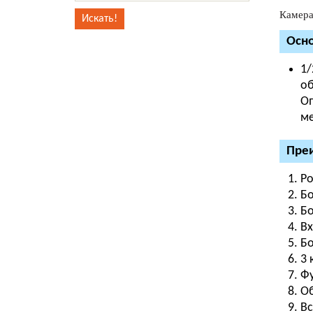
Камера
Осн
1/
об
Оп
ме
Преи
Ро
Бо
Бо
Вх
Бо
3 
Фу
Об
Вс