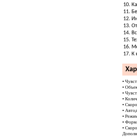
Ка
Бе
Ин
От
Вс
Те
Мо
К 
Хар
• Чувс
• Объе
• Чувст
• Колич
• Скоро
• Авто
• Режи
• Форм
• Скор
Дополн