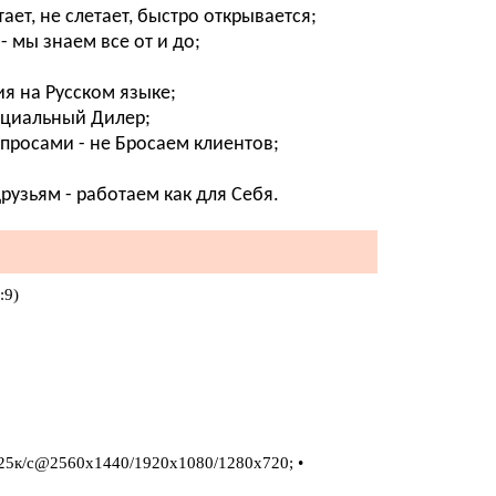
ет, не слетает, быстро открывается;
- мы знаем все от и до;
я на Русском языке;
фициальный Дилер;
просами - не Бросаем клиентов;
узьям - работаем как для Себя.
:9)
 25к/с@2560x1440/1920х1080/1280x720; •