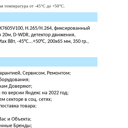
ая температура от -45°С до +50°С.
, GK7605V100, H.265/H.264, фиксированный
 до 20м, D-WDR, детектор движения,
 8Вт, -45°С...+50°С, 200х65 мм, 350 гр.,
Гарантией, Сервисом, Ремонтом;
оборудования;
 нам Доверяют;
о версии Яндекс на 2022 год;
м секторе в соц. сетях;
поставка товара;
ас и Объекта;
енные Бренды;