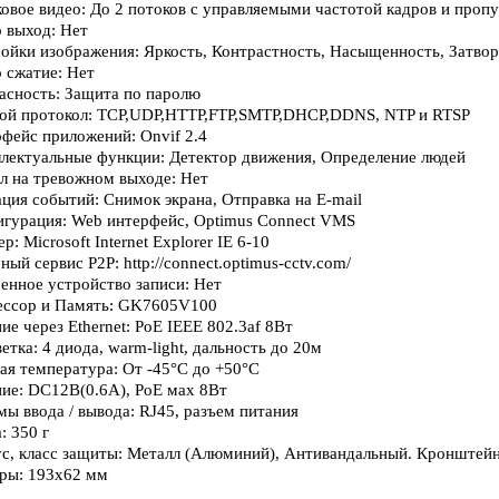
ковое видео: До 2 потоков с управляемыми частотой кадров и проп
о выход: Нет
ройки изображения: Яркость, Контрастность, Насыщенность, Затв
о сжатие: Нет
пасность: Защита по паролю
вой протокол: TCP,UDP,HTTP,FTP,SMTP,DHCP,DDNS, NTP и RTSP
рфейс приложений: Onvif 2.4
ллектуальные функции: Детектор движения, Определение людей
ал на тревожном выходе: Нет
ация событий: Снимок экрана, Отправка на E-mail
игурация: Web интерфейс, Optimus Connect VMS
ер: Microsoft Internet Explorer IE 6-10
ный сервис P2P: http://connect.optimus-cctv.com/
оенное устройство записи: Нет
ессор и Память: GK7605V100
ие через Ethernet: PoE IEEE 802.3af 8Вт
етка: 4 диода, warm-light, дальность до 20м
чая температура: От -45°С до +50°С
ние: DC12В(0.6А), PoE мах 8Вт
мы ввода / вывода: RJ45, разъем питания
: 350 г
ус, класс защиты: Металл (Алюминий), Антивандальный. Кронштейн
еры: 193x62 мм