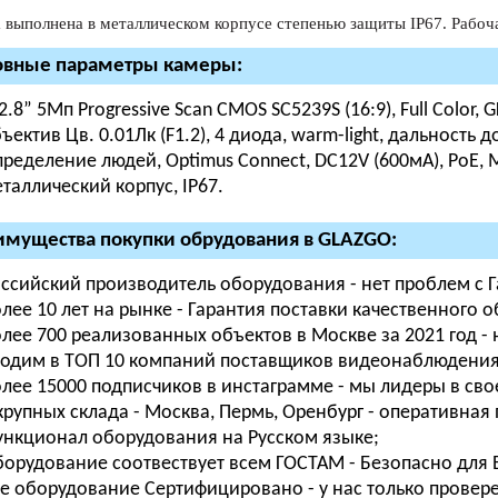
 выполнена в металлическом корпусе степенью защиты IP67. Рабоч
овные параметры камеры:
2.8” 5Мп Progressive Scan CMOS SC5239S (16:9), Full Color
ъектив Цв. 0.01Лк (F1.2), 4 диода, warm-light, дальность
ределение людей, Optimus Connect, DC12V (600мА), PoE, Мах
таллический корпус, IР67.
мущества покупки обрудования в GLAZGO:
ссийский производитель оборудования - нет проблем с 
лее 10 лет на рынке - Гарантия поставки качественного 
лее 700 реализованных объектов в Москве за 2021 год -
одим в ТОП 10 компаний поставщиков видеонаблюдения п
лее 15000 подписчиков в инстаграмме - мы лидеры в свое
крупных склада - Москва, Пермь, Оренбург - оперативная 
нкционал оборудования на Русском языке;
орудование соотвествует всем ГОСТАМ - Безопасно для В
е оборудование Сертифицировано - у нас только провер