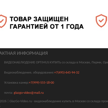
АКТНАЯ ИНФОРМАЦИЯ
ВИДЕОНАБЛЮДЕНИЕ OPTIMUS КУПИТЬ со склада в Москве, Перми, Оре
Видеонаблюдение, оборудование:
+7(495)-645-94-32
Установка камер:
+7(999)-555-18-00
почта:
glazgo-video@mail.ru
2026 | GlazGo-Video.ru - видеонаблюдение купить в Москве со склада пр
.