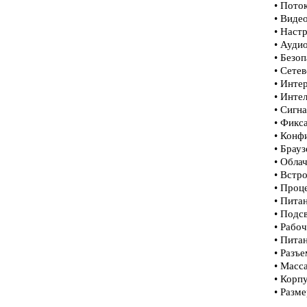
• Пото
• Виде
• Наст
• Ауди
• Безо
• Сете
• Инте
• Инте
• Сигн
• Фикс
• Конф
• Брауз
• Облач
• Встр
• Проц
• Питан
• Подсв
• Рабо
• Пита
• Разъе
• Масса
• Корп
• Разм