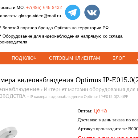
осква и МО:
+7(495)-645-9432
аписать:
glazgo-video@mail.ru
Золотой партнер бренда Optimus на территории РФ
Оборудование для видеонаблюдения напрямую со склада
роизводителя
ПОД КЛЮЧ
ОПТОВЫМ КЛИЕНТАМ
БЛОГ
амера видеонаблюдения Optimus IP-E015.0(
еонаблюдение
Интернет магазин оборудования для
>
ЗВОДСТВА
>
IP камера видеонаблюдения Optimus IP-E015.0(2.8)PF
цена
Оптом:
Доставка: в день заказа по вс
Артикул производителя: В00