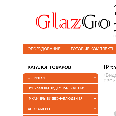
М
Н
п
ОБОРУДОВАНИЕ
ГОТОВЫЕ КОМПЛЕКТЫ
IP к
КАТАЛОГ ТОВАРОВ
Вид
/
+
ОБЛАЧНОЕ
ПРОИ
+
ВСЕ КАМЕРЫ ВИДЕОНАБЛЮДЕНИЯ
+
IP КАМЕРЫ ВИДЕОНАБЛЮДЕНИЯ
+
AHD КАМЕРЫ