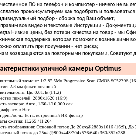
чественное ПО на телефон и компьютер - ничего не вылета
сплатно проконсультируем как подобрать и пользоваться 
дивидуальный подбор - сборка под Ваш объект;
правим все видео и текстовые Инструкции - Документаци
егда Низкие цены, без потери качества на товар - мы О
хническая поддержка, которая поможет с возникшими во
жно оплатить при получении - нет риска;
нам возвращаются за повторными покупками, Советуют др
актеристики уличной камеры Optimus
твительный элемент: 1/2.8” 5Мп Progressive Scan CMOS SC5239S (16
ктив: 2.8 мм фиксированный
вительность: Цв. 0.01Лк (F1.2)
ество пикселей: 2880х1620 (16:9)
сть затвора: Авто, 1/60-1/10,000 сек
диафрагма: Нет
м день/ночь: Есть, встроенный ИК-фильтр
аты сжатия: H.265 / H.264
ость отображения: Основной поток До 20к/с@2880х1616 (16:9), До
ительный поток до 25к/с@800x448/704х576/640x360/352х288