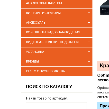
+
АНАЛОГОВЫЕ КАМЕРЫ
+
ВИДЕОРЕГИСТРАТОРЫ
+
АКСЕССУАРЫ
+
КОМПЛЕКТЫ ВИДЕОНАБЛЮДЕНИЯ
+
ВИДЕОНАБЛЮДЕНИЕ ПОД ОБЪЕКТ
+
УСТАНОВКА
+
БРЕНДЫ
Кра
+
СНЯТО С ПРОИЗВОДСТВА
Optim
легко
ПОИСК ПО КАТАЛОГУ
Optimu
инстал
систем
Найти товар по артикулу:
Преи