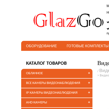
М
Н
п
ОБОРУДОВАНИЕ
ГОТОВЫЕ КОМПЛЕКТЫ
Виде
КАТАЛОГ ТОВАРОВ
Вид
/
+
ОБЛАЧНОЕ
>
Видео
+
ВСЕ КАМЕРЫ ВИДЕОНАБЛЮДЕНИЯ
+
IP КАМЕРЫ ВИДЕОНАБЛЮДЕНИЯ
+
AHD КАМЕРЫ