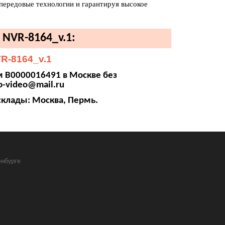
 передовые технологии и гарантируя высокое
 NVR-8164_v.1:
R-8164_v.1
м В0000016491 в Москве без
o-video@mail.ru
склады: Москва, Пермь.
нбурге