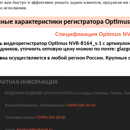
ит вам быстро и эффективно решать задачи клиентов, предлагая им
во исполнения.
ные характеристики регистратора Optimus
Спецификация Optimus NV
ь видеорегистратор Optimus NVR-8164_v.1 с артикуло
дников, уточнить оптовую цену можно по почте:
glazg
вка осуществляется в любой регион России. Крупные 
АКТНАЯ ИНФОРМАЦИЯ
ВИДЕОНАБЛЮДЕНИЕ OPTIMUS КУПИТЬ со склада в Москве, Перми, Оре
Видеонаблюдение, оборудование:
+7(495)-645-94-32
Установка камер:
+7(999)-555-18-00
почта:
glazgo-video@mail.ru