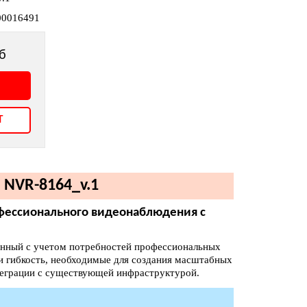
00016491
б
т
 NVR-8164_v.1
фессионального видеонаблюдения с
танный с учетом потребностей профессиональных
и гибкость, необходимые для создания масштабных
теграции с существующей инфраструктурой.