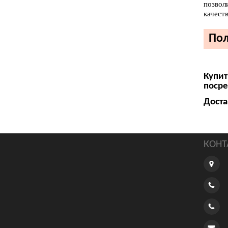
позвол
качест
Пол
Купит
посре
Доста
КОНТ