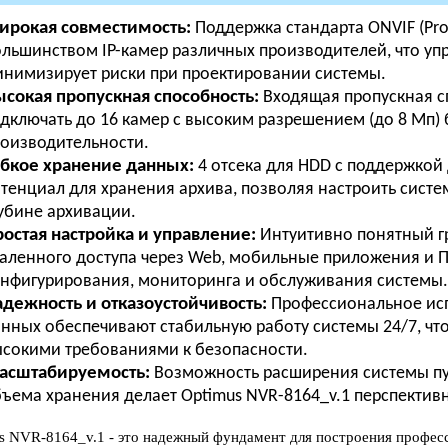
ирокая совместимость:
Поддержка стандарта ONVIF (Profi
льшинством IP-камер различных производителей, что у
нимизирует риски при проектировании системы.
сокая пропускная способность:
Входящая пропускная с
дключать до 16 камер с высоким разрешением (до 8 Мп) б
оизводительности.
бкое хранение данных:
4 отсека для HDD с поддержкой
тенциал для хранения архива, позволяя настроить систе
убине архивации.
остая настройка и управление:
Интуитивно понятный гр
аленного доступа через Web, мобильные приложения и П
нфигурирования, мониторинга и обслуживания системы.
дежность и отказоустойчивость:
Профессиональное исп
нных обеспечивают стабильную работу системы 24/7, что
сокими требованиями к безопасности.
асштабируемость:
Возможность расширения системы пу
ъема хранения делает Optimus NVR-8164_v.1 перспектив
s NVR-8164_v.1 - это надежный фундамент для построения профес