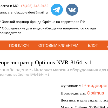
осква и МО:
+7(495)-645-9432
аписать:
glazgo-video@mail.ru
Золотой партнер бренда Optimus на территории РФ
Оборудование для видеонаблюдения напрямую со склада
роизводителя
ПОД КЛЮЧ
ОПТОВЫМ КЛИЕНТАМ
БЛОГ
орегистратор Optimus NVR-8164_v.1
еонаблюдение
Интернет магазин оборудования для
>
регистратор Optimus NVR-8164_v.1
IP-видеоре
Функционал:
Optimus
Производитель:
Доставка: в день заказа по вс
Модель: Optimus NVR-8164_v