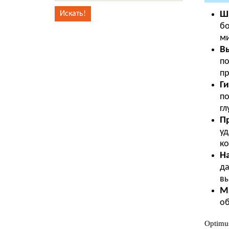
Ш
бо
ми
Вы
по
пр
Ги
по
гл
Пр
уд
ко
На
да
вы
М
об
Optimu