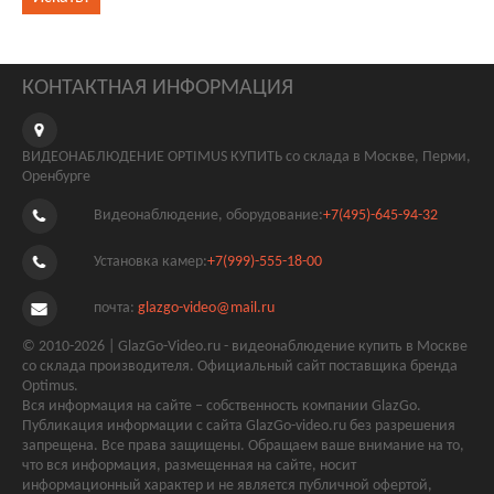
КОНТАКТНАЯ ИНФОРМАЦИЯ
ВИДЕОНАБЛЮДЕНИЕ OPTIMUS КУПИТЬ со склада в Москве, Перми,
Оренбурге
Видеонаблюдение, оборудование:
+7(495)-645-94-32
Установка камер:
+7(999)-555-18-00
почта:
glazgo-video@mail.ru
© 2010-2026 | GlazGo-Video.ru - видеонаблюдение купить в Москве
со склада производителя. Официальный сайт поставщика бренда
Optimus.
Вся информация на сайте – собственность компании GlazGo.
Публикация информации с сайта GlazGo-video.ru без разрешения
запрещена. Все права защищены. Обращаем ваше внимание на то,
что вся информация, размещенная на сайте, носит
информационный характер и не является публичной офертой,