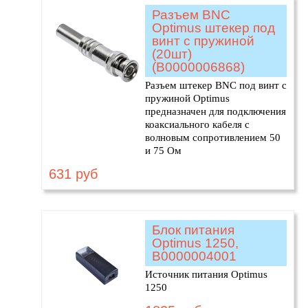
Разъем BNC
Optimus штекер под
винт с пружиной
(20шт)
(В0000006868)
Разъем штекер BNC под винт с
пружиной Optimus
предназначен для подключения
коаксиального кабеля c
волновым сопротивлением 50
и 75 Ом
631 руб
Блок питания
Optimus 1250,
В0000004001
Источник питания Optimus
1250