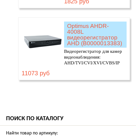
1825 руб
Optimus AHDR-
4008L
видеорегистратор
AHD (В0000013383)
Видеорегистратор для камер
видеонаблюдения:
AHD/TVI/CVI/XVI/CVBS/IP
11073 руб
ПОИСК ПО КАТАЛОГУ
Найти товар по артикулу: