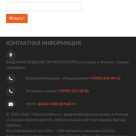
КОНТАКТНАЯ ИНФОРМАЦИЯ
ВИДЕОНАБЛЮДЕНИЕ OPTIMUS КУПИТЬ со склада в Москве, Перми,
Оренбурге
Видеонаблюдение, оборудование:
+7(495)-645-94-32
Установка камер:
+7(999)-555-18-00
почта:
glazgo-video@mail.ru
© 2010-2026 | GlazGo-Video.ru - видеонаблюдение купить в Москве
со склада производителя. Официальный сайт поставщика бренда
Optimus.
Вся информация на сайте – собственность компании GlazGo.