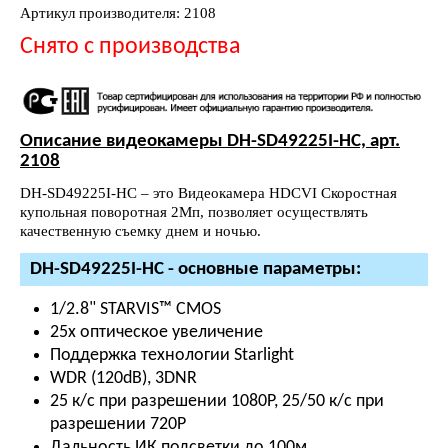
Артикул производителя: 2108
Снято с производства
Описание видеокамеры DH-SD49225I-HC, арт.
2108
DH-SD49225I-HC – это Видеокамера HDCVI Скоростная
купольная поворотная 2Мп, позволяет осуществлять
качественную съемку днем и ночью.
DH-SD49225I-HC - основные параметры:
1/2.8" STARVIS™ CMOS
25x оптическое увеличение
Поддержка технологии Starlight
WDR (120dB), 3DNR
25 к/с при разрешении 1080P, 25/50 к/с при
разрешении 720P
Дальность ИК подсветки до 100м