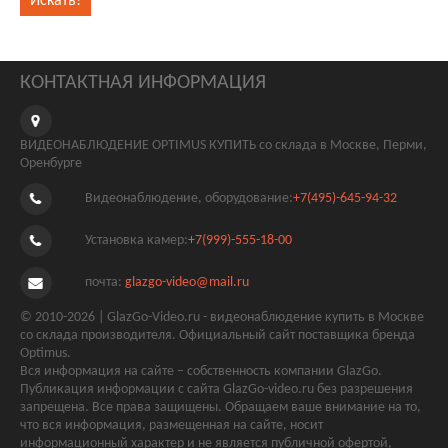
КОНТАКТНАЯ ИНФОРМАЦИЯ
ВИДЕОНАБЛЮДЕНИЕ OPTIMUS КУПИТЬ со склада в Москве, Перми,
Оренбурге
Видеонаблюдение, оборудование:
+7(495)-645-94-32
Установка камер:
+7(999)-555-18-00
почта:
glazgo-video@mail.ru
© 2010-2026 | GlazGo-Video.ru - видеонаблюдение купить в Москве
со склада производителя. Официальный сайт поставщика бренда
Optimus.
Вся информация на сайте – собственность компании GlazGo.
Публикация информации с сайта GlazGo-video.ru без разрешения
запрещена. Все права защищены. Обращаем ваше внимание на то,
что вся информация, размещенная на сайте, носит
информационный характер и не является публичной офертой,