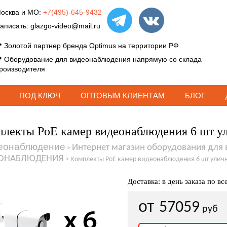
осква и МО:
+7(495)-645-9432
аписать:
glazgo-video@mail.ru
Золотой партнер бренда Optimus на территории РФ
Оборудование для видеонаблюдения напрямую со склада
роизводителя
ПОД КЛЮЧ
ОПТОВЫМ КЛИЕНТАМ
БЛОГ
лекты PoE камер видеонаблюдения 6 шт 
еонаблюдение
Интернет магазин оборудования для
>
ОНАБЛЮДЕНИЯ
>
Комплекты PoE камер видеонаблюдения 6 шт улич
Доставка: в день заказа по вс
от
57059
руб