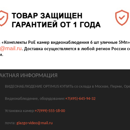
 «Комплекты PoE камер видеонаблюдения 6 шт уличные 5Мп» 
@mail.ru
. Доставка осуществляется в любой регион России с
и.
АКТНАЯ ИНФОРМАЦИЯ
ВИДЕОНАБЛЮДЕНИЕ OPTIMUS КУПИТЬ со склада в Москве, Перми, Оре
Видеонаблюдение, оборудование:
+7(495)-645-94-32
Установка камер:
+7(999)-555-18-00
почта:
glazgo-video@mail.ru