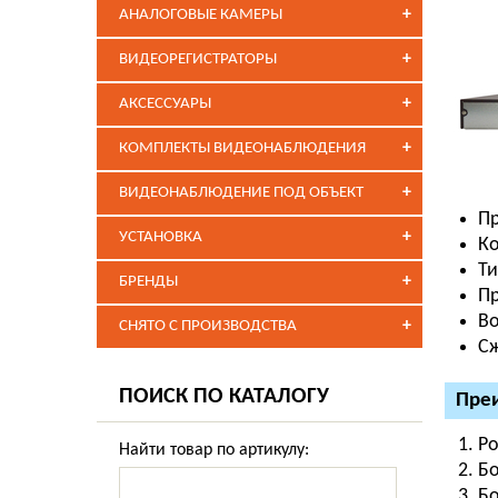
+
АНАЛОГОВЫЕ КАМЕРЫ
+
ВИДЕОРЕГИСТРАТОРЫ
+
АКСЕССУАРЫ
+
КОМПЛЕКТЫ ВИДЕОНАБЛЮДЕНИЯ
+
ВИДЕОНАБЛЮДЕНИЕ ПОД ОБЪЕКТ
Пр
+
УСТАНОВКА
Ко
Ти
+
БРЕНДЫ
Пр
Во
+
СНЯТО С ПРОИЗВОДСТВА
Сж
ПОИСК ПО КАТАЛОГУ
Преи
Ро
Найти товар по артикулу:
Бо
Бо