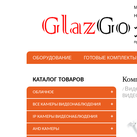
М
Н
п
ОБОРУДОВАНИЕ
ГОТОВЫЕ КОМПЛЕКТЫ
Комп
КАТАЛОГ ТОВАРОВ
Вид
/
+
ОБЛАЧНОЕ
ВИДЕ
+
ВСЕ КАМЕРЫ ВИДЕОНАБЛЮДЕНИЯ
+
IP КАМЕРЫ ВИДЕОНАБЛЮДЕНИЯ
+
AHD КАМЕРЫ