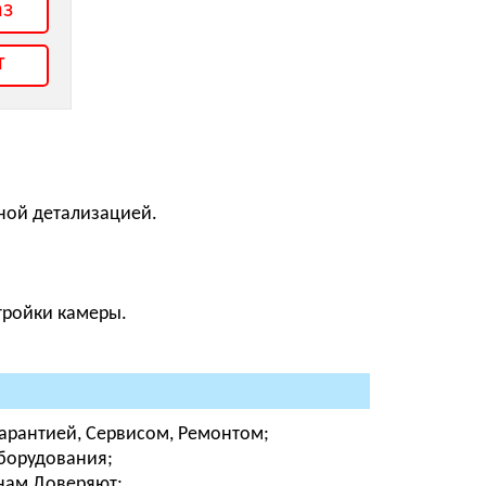
аз
т
ной детализацией.
тройки камеры.
Гарантией, Сервисом, Ремонтом;
оборудования;
 нам Доверяют;