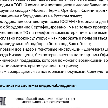
одим в ТОП 10 компаний поставщиков видеонаблюдения п
крупных склада - Москва, Пермь, Оренбург, Калининград -
нкционал оборудования на Русском языке;
орудование соотвествует всем ГОСТАМ - Безопасно для В
е оборудование Сертифицировано - у нас только провер
чественное ПО на телефон и компьютер - ничего не вылета
сплатно проконсультируем как подобрать и пользоваться 
дивидуальный подбор - сборка под Ваш объект;
правим все видео и текстовые Инструкции - Документаци
егда Низкие цены, без потери качества на товар - мы О
хническая поддержка, которая поможет с возникшими во
жно оплатить при получении - нет риска;
нам возвращаются за повторными покупками, Советуют др
ификат на системы видеонаблюдения