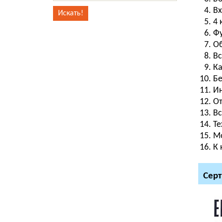
Вх
4 
Фу
Об
Вс
Ка
Бе
Ин
От
Вс
Те
Мо
К 
Серт