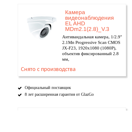
Камера
видеонаблюдения
EL AHD
MDm2.1(2.8)_V.3
Антивандальная камера, 1/2.9"
2.1Мп Progressive Scan CMOS
JX-F23, 1920х1080 (1080P),
объектив фиксированный 2.8
мм,
Снято с производства
Официальный поставщик
8 лет расширенная гарантия от GlazGo
EL MB2.0(2.8)F_V.1
Позвонить
Монтаж
Меню
камера ahd
(В0000018669)