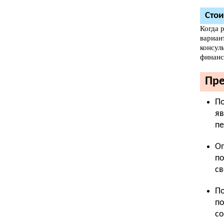
Сто
Когда 
вариан
консул
финанс
Пре
По
яв
пе
Оп
по
св
По
по
со