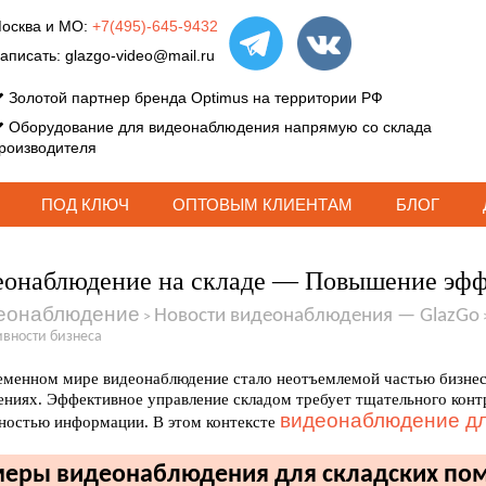
осква и МО:
+7(495)-645-9432
аписать:
glazgo-video@mail.ru
Золотой партнер бренда Optimus на территории РФ
Оборудование для видеонаблюдения напрямую со склада
роизводителя
ПОД КЛЮЧ
ОПТОВЫМ КЛИЕНТАМ
БЛОГ
онаблюдение на складе — Повышение эфф
еонаблюдение
Новости видеонаблюдения — GlazGo
>
вности бизнеса
еменном мире видеонаблюдение стало неотъемлемой частью бизнес-
ниях. Эффективное управление складом требует тщательного контр
видеонаблюдение дл
ностью информации. В этом контексте
еры видеонаблюдения для складских по