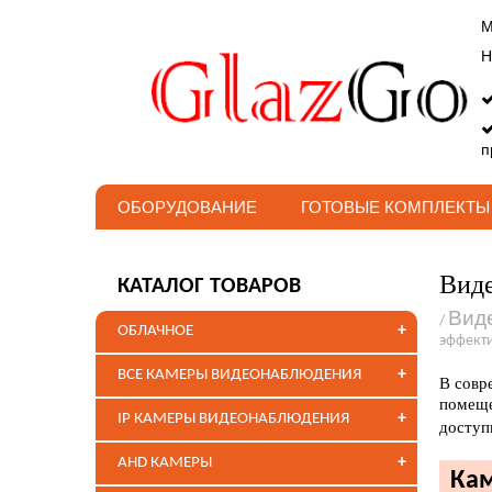
М
Н
п
ОБОРУДОВАНИЕ
ГОТОВЫЕ КОМПЛЕКТЫ
Виде
КАТАЛОГ ТОВАРОВ
Вид
/
+
ОБЛАЧНОЕ
эффекти
+
ВСЕ КАМЕРЫ ВИДЕОНАБЛЮДЕНИЯ
В совр
помеще
+
IP КАМЕРЫ ВИДЕОНАБЛЮДЕНИЯ
доступ
+
AHD КАМЕРЫ
Кам