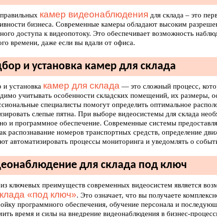
камер видеонаблюдения
 правильных
для склада – это пер
ивности бизнеса. Современные камеры обладают высоким разреше
ного доступа к видеопотоку. Это обеспечивает возможность наблю
ого времени, даже если вы вдали от офиса.
бор и установка камер для склада
камер для склада
 и установка
— это сложный процесс, кото
димо учитывать особенности складских помещений, их размеры, о
сиональные специалисты помогут определить оптимальное располо
зировать слепые пятна. При выборе видеосистемы для склада необ
 но и программное обеспечение. Современные системы предоставл
как распознавание номеров транспортных средств, определение дви
ют автоматизировать процессы мониторинга и уведомлять о событ
еонаблюдение для склада под ключ
из ключевых преимуществ современных видеосистем является воз
склада «под ключ»
. Это означает, что вы получаете комплексн
ройку программного обеспечения, обучение персонала и последую
мить время и силы на внедрение видеонаблюдения в бизнес-процесс