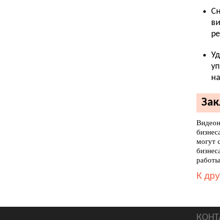
Сн
ви
ре
Уд
уп
на
За
Видео
бизнес
могут 
бизнес
работы
К др
КОНТ