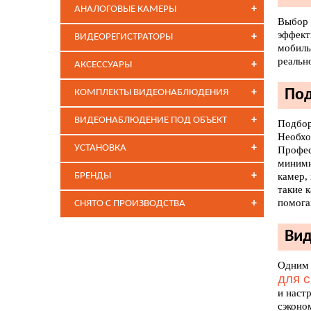
+
АНАЛОГОВЫЕ КАМЕРЫ
Выбор
эффект
+
ВИДЕОРЕГИСТРАТОРЫ
мобиль
реальн
+
АКСЕССУАРЫ
+
Под
КОМПЛЕКТЫ ВИДЕОНАБЛЮДЕНИЯ
+
ВИДЕОНАБЛЮДЕНИЕ ПОД ОБЪЕКТ
Подбор
Необхо
+
УСТАНОВКА
Профес
миними
+
БРЕНДЫ
камер,
такие 
помога
+
СНЯТО С ПРОИЗВОДСТВА
Вид
Одним 
для 
и наст
сэконо