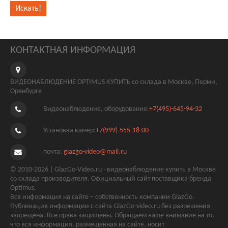
КОНТАКТНАЯ ИНФОРМАЦИЯ
ВИДЕОНАБЛЮДЕНИЕ OPTIMUS КУПИТЬ со склада в Москве, Перми,
Оренбурге
Видеонаблюдение, оборудование:
+7(495)-645-94-32
Установка камер:
+7(999)-555-18-00
почта:
glazgo-video@mail.ru
© 2010-2026 | GlazGo-Video.ru - видеонаблюдение купить в Москве
со склада производителя. Официальный сайт поставщика бренда
Optimus.
Вся информация на сайте – собственность компании GlazGo.
Публикация информации с сайта GlazGo-video.ru без разрешения
запрещена. Все права защищены. Обращаем ваше внимание на то,
что вся информация, размещенная на сайте, носит