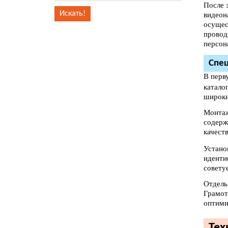
После 
видеон
осущес
провод
персон
Спец
В перв
катало
широки
Монтаж
содерж
качест
Устано
иденти
совету
Отдель
Грамот
оптими