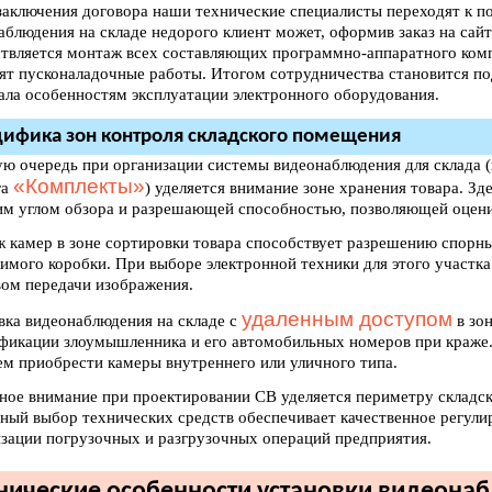
заключения договора наши технические специалисты переходят к п
аблюдения на складе недорого клиент может, оформив заказ на сайт
твляется монтаж всех составляющих программно-аппаратного комп
ят пусконаладочные работы. Итогом сотрудничества становится по
ала особенностям эксплуатации электронного оборудования.
ифика зон контроля складского помещения
ую очередь при организации системы видеонаблюдения для склада 
«Комплекты»
га
) уделяется внимание зоне хранения товара. Зд
м углом обзора и разрешающей способностью, позволяющей оцени
 камер в зоне сортировки товара способствует разрешению спорны
имого коробки. При выборе электронной техники для этого участк
вом передачи изображения.
удаленным доступом
вка видеонаблюдения на складе с
в зон
фикации злоумышленника и его автомобильных номеров при краже.
ем приобрести камеры внутреннего или уличного типа.
ное внимание при проектировании СВ уделяется периметру складс
ный выбор технических средств обеспечивает качественное регул
зации погрузочных и разгрузочных операций предприятия.