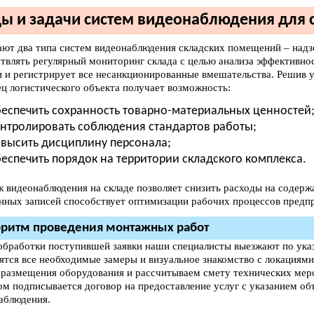
ы и задачи систем видеонаблюдения для 
ают два типа систем видеонаблюдения складских помещений – надз
твлять регулярный мониторинг склада с целью анализа эффективнос
и и регистрирует все несанкционированные вмешательства. Решив у
ец логистического объекта получает возможность:
еспечить сохранность товарно-материальных ценностей
нтролировать соблюдения стандартов работы;
высить дисциплину персонала;
еспечить порядок на территории складского комплекса.
 видеонаблюдения на складе позволяет снизить расходы на содерж
нных записей способствует оптимизации рабочих процессов предпр
ритм проведения монтажных работ
обработки поступившей заявки наши специалисты выезжают по указ
ятся все необходимые замеры и визуальное знакомство с локациями
 размещения оборудования и рассчитываем смету технических меро
ом подписывается договор на предоставление услуг с указанием об
аблюдения.