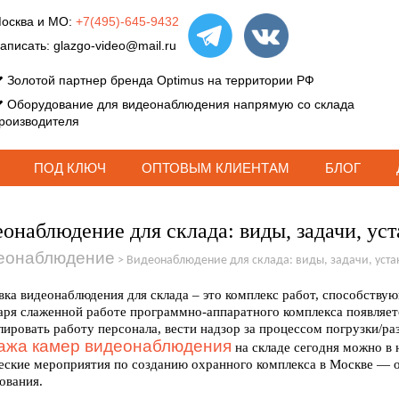
осква и МО:
+7(495)-645-9432
аписать:
glazgo-video@mail.ru
Золотой партнер бренда Optimus на территории РФ
Оборудование для видеонаблюдения напрямую со склада
роизводителя
ПОД КЛЮЧ
ОПТОВЫМ КЛИЕНТАМ
БЛОГ
онаблюдение для склада: виды, задачи, ус
еонаблюдение
>
Видеонаблюдение для склада: виды, задачи, уста
вка видеонаблюдения для склада – это комплекс работ, способству
аря слаженной работе программно-аппаратного комплекса появляет
лировать работу персонала, вести надзор за процессом погрузки/ра
ажа камер видеонаблюдения
на складе сегодня можно в
еские мероприятия по созданию охранного комплекса в Москве — о
ования.