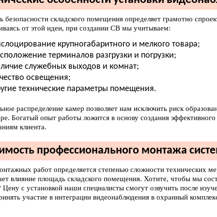
нические особенности установки видеона
ь безопасности складского помещения определяет грамотно спроек
иваясь от этой идеи, при создании СВ мы учитываем:
слоцирование крупногабаритного и мелкого товара;
сположение терминалов разгрузки и погрузки;
личие служебных выходов и комнат;
чество освещения;
угие технические параметры помещения.
ьное распределение камер позволяет нам исключить риск образова
ре. Богатый опыт работы ложится в основу создания эффективного
аниям клиента.
имость профессионального монтажа сис
онтажных работ определяется степенью сложности технических ме
ает влияние площадь складского помещения. Хотите, чтобы мы сос
? Цену с установкой наши специалисты смогут озвучить после изу
ринять участие в интеграции видеонаблюдения в охранный комплек