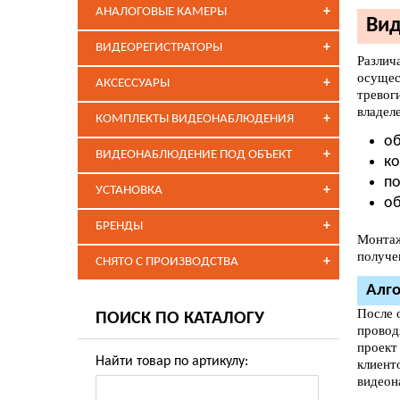
+
АНАЛОГОВЫЕ КАМЕРЫ
Вид
+
ВИДЕОРЕГИСТРАТОРЫ
Различ
осущес
+
АКСЕССУАРЫ
тревог
владел
+
КОМПЛЕКТЫ ВИДЕОНАБЛЮДЕНИЯ
об
+
ВИДЕОНАБЛЮДЕНИЕ ПОД ОБЪЕКТ
ко
по
+
УСТАНОВКА
об
+
БРЕНДЫ
Монтаж
получе
+
СНЯТО С ПРОИЗВОДСТВА
Алго
После 
ПОИСК ПО КАТАЛОГУ
провод
проект
Найти товар по артикулу:
клиент
видеон