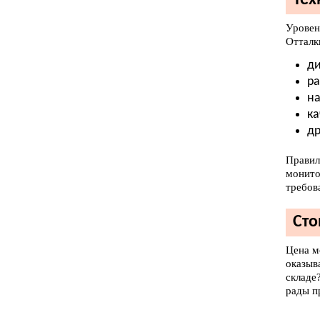
Тех
Уровен
Отталк
ди
ра
на
ка
др
Правил
монито
требов
Сто
Цена м
оказыв
складе
рады п