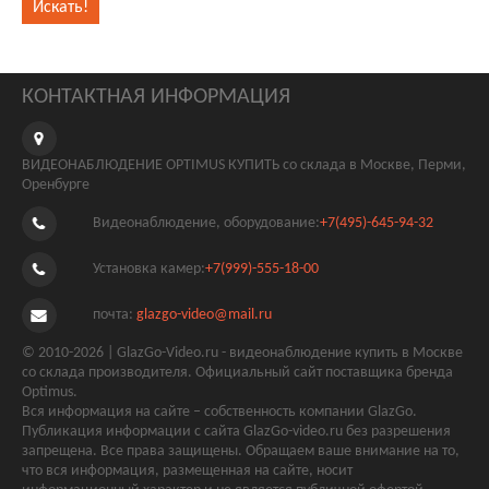
КОНТАКТНАЯ ИНФОРМАЦИЯ
ВИДЕОНАБЛЮДЕНИЕ OPTIMUS КУПИТЬ со склада в Москве, Перми,
Оренбурге
Видеонаблюдение, оборудование:
+7(495)-645-94-32
Установка камер:
+7(999)-555-18-00
почта:
glazgo-video@mail.ru
© 2010-2026 | GlazGo-Video.ru - видеонаблюдение купить в Москве
со склада производителя. Официальный сайт поставщика бренда
Optimus.
Вся информация на сайте – собственность компании GlazGo.
Публикация информации с сайта GlazGo-video.ru без разрешения
запрещена. Все права защищены. Обращаем ваше внимание на то,
что вся информация, размещенная на сайте, носит