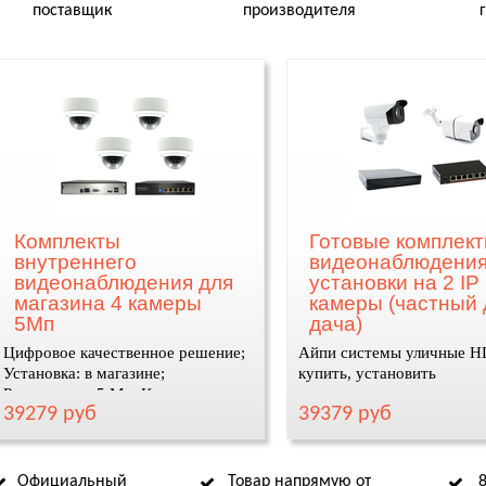
поставщик
производителя
Комплекты
Готовые комплек
внутреннего
видеонаблюдения
видеонаблюдения для
установки на 2 IP
магазина 4 камеры
камеры (частный 
5Мп
дача)
Цифровое качественное решение;
Айпи системы уличные H
Установка: в магазине;
купить, установить
Разрешение: 5 Мп; Кодек сжатия
39279 руб
39379 руб
видео: H.265AI
Официальный
Товар напрямую от