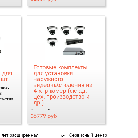
Готовые комплекты
 для
для установки
 шт
наружного
видеонаблюдения из
ение;
4-х ip камер (склад,
ы;
цех, производство и
сжатия
др.)
Видеонаблюдение для склада,
38779 руб
цеха, производства
8 лет расширенная
Сервисный центр