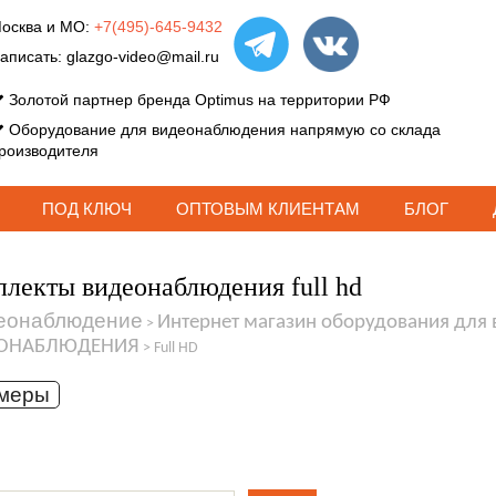
осква и МО:
+7(495)-645-9432
аписать:
glazgo-video@mail.ru
Золотой партнер бренда Optimus на территории РФ
Оборудование для видеонаблюдения напрямую со склада
роизводителя
ПОД КЛЮЧ
ОПТОВЫМ КЛИЕНТАМ
БЛОГ
лекты видеонаблюдения full hd
еонаблюдение
Интернет магазин оборудования для
>
ОНАБЛЮДЕНИЯ
>
Full HD
амеры