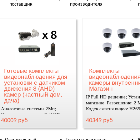
поставщик
производителя
Готовые комплекты
Комплекты
видеонаблюдения для
видеонаблюдения
установки с датчиком
камеры внутренн
движения 8 (AHD)
Магазин
камер (частный дом,
IP Full HD решение; Устан
дача)
магазине; Разрешение: 2 
Аналоговые системы 2Мп;
Кодек сжатия видео: H26
Установка: на улице; Full HD;
40009 руб
40349 руб
антивандальный корпус, защита
IP67