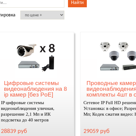
тировка
Цифровые системы
Проводные каме
видеонаблюдения на 8
видеонаблюдени
ip камер [без PoE]
комплекты 4шт в 
IP цифровые системы
Сетевое IP Full HD решен
видеонаблюдения уличная,
Установка: в офисе; Разре
разрешение 2,1 Мп и ИК
Мп; Кодек сжатия видео:
подсветка до 40 метров
28839 руб
29059 руб