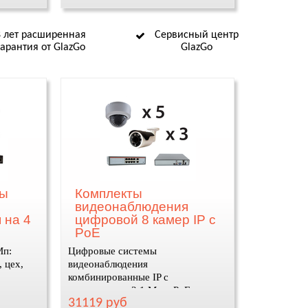
8 лет расширенная
Сервисный центр
гарантия от GlazGo
GlazGo
ты
Комплекты
видеонаблюдения
 на 4
цифровой 8 камер IP c
PoE
Мп:
Цифровые системы
, цех,
видеонаблюдения
комбинированные IP с
разрешением 2,1 Мп и PoE
31119 руб