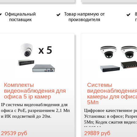
Официальный
Товар напрямую от
поставщик
производителя
Комплекты
Системы
видеонаблюдения для
видеонаблюдения
офиса 5 ip камер
камеры для офис
5Мп
IP системы видеонаблюдения для
офиса с PoE, разрешением 2,1 Мп
Цифровое качественное р
и ИК подсветкой до 20м.
Установка: в офисе; Разр
5Мп; Кодек сжатия видео:
H.265AI
29539 руб
29889 руб