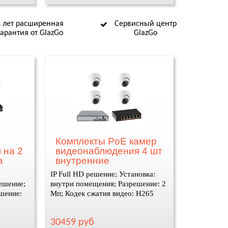
8 лет расширенная
Сервисный центр
гарантия от GlazGo
GlazGo
Комплекты PoE камер
 на 2
видеонаблюдения 4 шт
а
внутренние
IP Full HD решение; Установка:
ешение;
внутри помещения; Разрешение: 2
ешение:
Мп; Кодек сжатия видео: H265
30459 руб