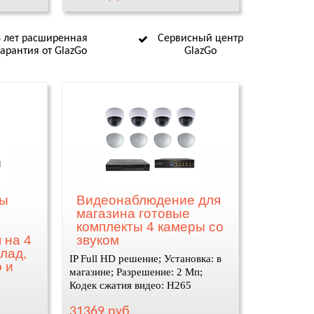
8 лет расширенная
Сервисный центр
гарантия от GlazGo
GlazGo
ты
Видеонаблюдение для
магазина готовые
комплекты 4 камеры со
 на 4
звуком
лад,
IP Full HD решение; Установка: в
 и
магазине; Разрешение: 2 Мп;
Кодек сжатия видео: H265
ада,
31369 руб