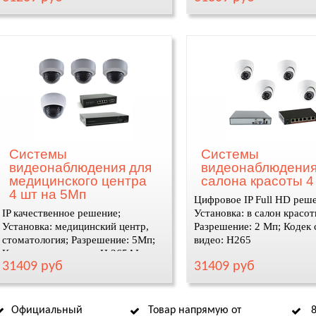
Системы
Системы
видеонаблюдения для
видеонаблюдения
медицинского центра
салона красоты 4
4 шт на 5Мп
Цифровое IP Full HD реш
IP качественное решение;
Установка: в салон красот
Установка: медицинский центр,
Разрешение: 2 Мп; Кодек 
стоматология; Разрешение: 5Мп;
видео: H265
Кодек сжатия видео: H.265AI
31409 руб
31409 руб
Официальный
Товар напрямую от