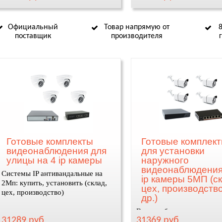
Официальный
Товар напрямую от
поставщик
производителя
Готовые комплекты
Готовые комплек
видеонаблюдения для
для установки
улицы на 4 ip камеры
наружного
видеонаблюдения
Системы IP антивандальные на
ip камеры 5МП (ск
2Мп: купить, установить (склад,
цех, производство
цех, производство)
др.)
Видеонаблюдение для скл
31289 руб
31369 руб
цеха, производства