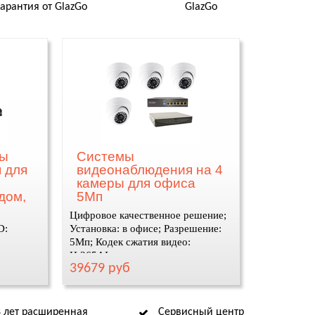
гарантия от GlazGo
GlazGo
ты
Системы
 для
видеонаблюдения на 4
камеры для офиса
дом,
5Мп
Цифровое качественное решение;
D:
Установка: в офисе; Разрешение:
5Мп; Кодек сжатия видео:
H.265AI
39679 руб
8 лет расширенная
Сервисный центр