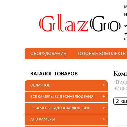
М
Н
п
ОБОРУДОВАНИЕ
ГОТОВЫЕ КОМПЛЕКТЫ
Комп
КАТАЛОГ ТОВАРОВ
Вид
/
+
ОБЛАЧНОЕ
ВИДЕ
+
ВСЕ КАМЕРЫ ВИДЕОНАБЛЮДЕНИЯ
2 к
+
IP КАМЕРЫ ВИДЕОНАБЛЮДЕНИЯ
+
AHD КАМЕРЫ