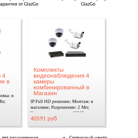
гарантия от GlazGo
GlazGo
Комплекты
 4
видеонаблюдения 4
ие в
камеры
комбинированный в
Магазин
овка: в
Мп;
IP Full HD решение; Монтаж: в
5
магазине; Разрешение: 2 Мп;
Кодек сжатия видео: H265
40591 руб