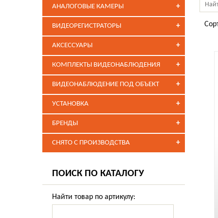
+
АНАЛОГОВЫЕ КАМЕРЫ
Сор
+
ВИДЕОРЕГИСТРАТОРЫ
+
АКСЕССУАРЫ
+
КОМПЛЕКТЫ ВИДЕОНАБЛЮДЕНИЯ
+
ВИДЕОНАБЛЮДЕНИЕ ПОД ОБЪЕКТ
+
УСТАНОВКА
+
БРЕНДЫ
+
СНЯТО С ПРОИЗВОДСТВА
ПОИСК ПО КАТАЛОГУ
Найти товар по артикулу: