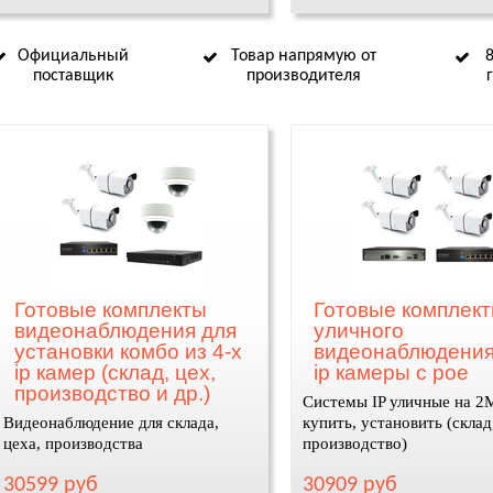
Официальный
Товар напрямую от
поставщик
производителя
Готовые комплекты
Готовые комплек
видеонаблюдения для
уличного
установки комбо из 4-х
видеонаблюдения
ip камер (склад, цех,
ip камеры с poe
производство и др.)
Системы IP уличные на 2
Видеонаблюдение для склада,
купить, установить (склад
цеха, производства
производство)
30599 руб
30909 руб