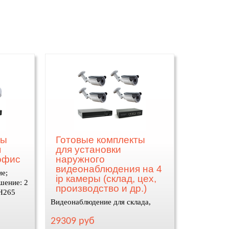
ры
Готовые комплекты
я
для установки
офис
наружного
видеонаблюдения на 4
ие;
ip камеры (склад, цех,
шение: 2
производство и др.)
 H265
Видеонаблюдение для склада,
цеха, производства
29309 руб