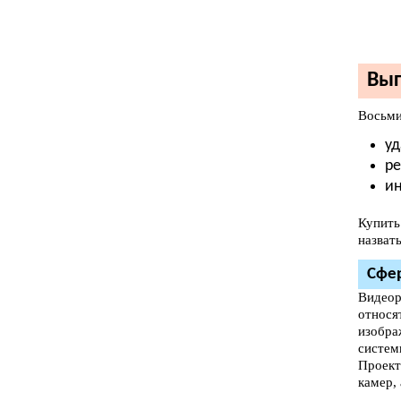
Выг
Восьми
уд
ре
ин
Купить
назвать
Сфе
Видеор
относя
изобра
систем
Проект
камер,