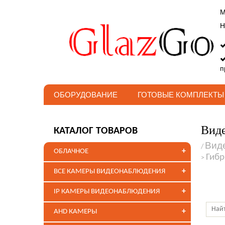
М
Н
п
ОБОРУДОВАНИЕ
ГОТОВЫЕ КОМПЛЕКТЫ
Виде
КАТАЛОГ ТОВАРОВ
Вид
/
+
ОБЛАЧНОЕ
Гиб
>
+
ВСЕ КАМЕРЫ ВИДЕОНАБЛЮДЕНИЯ
+
IP КАМЕРЫ ВИДЕОНАБЛЮДЕНИЯ
+
AHD КАМЕРЫ