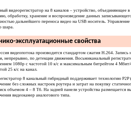
ный видеорегистратор на 8 каналов – устройство, объединяющее в 
ию, обработку, хранение и воспроизведение данных записывающего 
ностью дальнейшего переноса видео на USB носитель. Управление
о шара.
нико-эксплуатационные свойства
ссия видеопотока производится стандартом сжатия H.264. Запись 
и, непрерывно, по детекции движения. Восьмиканальный регистрат
ением 1080p с частотой 10 к/с и максимальным битрейтом 4 Мбит/
той 25 к/с на канал.
егистратор 8 канальный гибридный поддерживает технологию P2P (i
чение без сложных настроек роутера и затрат на покупку статично
иск объемом 4 – 8 Тб. На задней панели устройства размещается 
чения видеокамер аналогового типа.