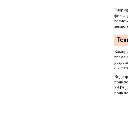
Гибрид
фиксац
возмож
земног
Тех
Компре
времен
разреш
с часто
Видеор
подклю
SATA д
подклю