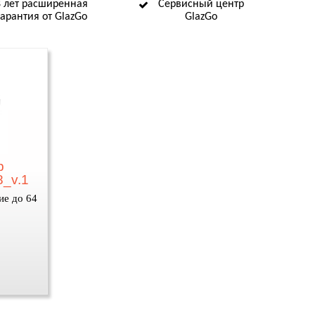
8 лет расширенная
Сервисный центр
гарантия от GlazGo
GlazGo
р
8_v.1
ие до 64