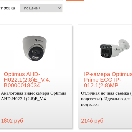
тировка
Optimus AHD-
IP-камера Optimu
H022.1(2.8)E_V.4,
Prime ECO IP-
В0000018034
012.1(2.8)MP
Аналоговая видеокамера Optimus
Отличная ночная съемка 
AHD-H022.1(2.8)E_V.4
подсветка). Идеально для
под ключ
1802 руб
2146 руб