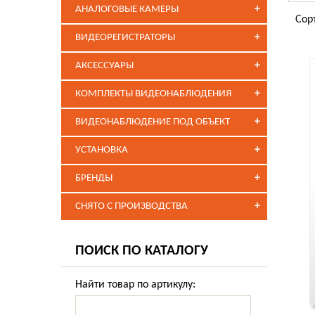
+
АНАЛОГОВЫЕ КАМЕРЫ
Сор
+
ВИДЕОРЕГИСТРАТОРЫ
+
АКСЕССУАРЫ
+
КОМПЛЕКТЫ ВИДЕОНАБЛЮДЕНИЯ
+
ВИДЕОНАБЛЮДЕНИЕ ПОД ОБЪЕКТ
+
УСТАНОВКА
+
БРЕНДЫ
+
СНЯТО С ПРОИЗВОДСТВА
ПОИСК ПО КАТАЛОГУ
Найти товар по артикулу: