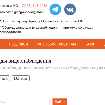
осква и МО:
+7(495)-645-9432
аписать:
glazgo-video@mail.ru
Золотой партнер бренда Optimus на территории РФ
Оборудование для видеонаблюдения напрямую со склада
роизводителя
ПОД КЛЮЧ
ОПТОВЫМ КЛИЕНТАМ
БЛОГ
нды видеонаблюдения
еонаблюдение
Интернет магазин оборудования для
>
imus
Dahua