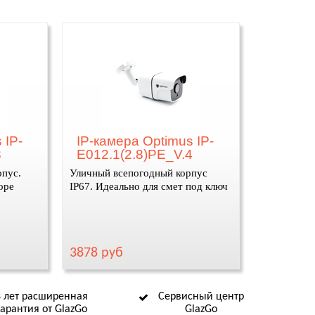
 IP-
IP-камера Optimus IP-
3
E012.1(2.8)PE_V.4
пус.
Уличный всепогодный корпус
оре
IP67. Идеально для смет под ключ
3878 руб
8 лет расширенная
Сервисный центр
гарантия от GlazGo
GlazGo