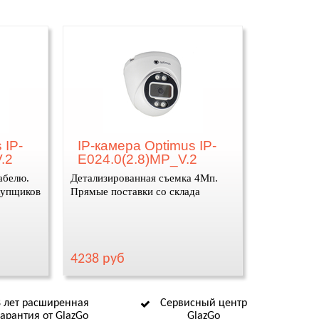
 IP-
IP-камера Optimus IP-
.2
E024.0(2.8)MP_V.2
абелю.
Детализированная съемка 4Мп.
купщиков
Прямые поставки со склада
4238 руб
8 лет расширенная
Сервисный центр
гарантия от GlazGo
GlazGo