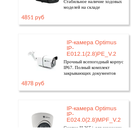
Стабильное наличие ходовых
моделей на складе
4851 руб
IP-камера Optimus
IP-
E012.1(2.8)PE_V.2
Прочный всепогодный корпус
IP67. Полный комплект
закрывающих документов
4878 руб
IP-камера Optimus
IP-
E024.0(2.8)MPF_V.2
Сжатие H.265+ для экономии
архива. Резерв товара под ваш