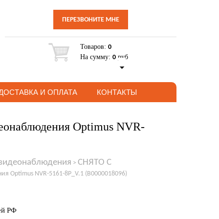
ПЕРЕЗВОНИТЕ МНЕ
Товаров:
0
На сумму:
руб
0
ДОСТАВКА И ОПЛАТА
КОНТАКТЫ
деонаблюдения Optimus NVR-
 видеонаблюдения
СНЯТО С
>
ия Optimus NVR-5161-8P_V.1 (В0000018096)
ей РФ