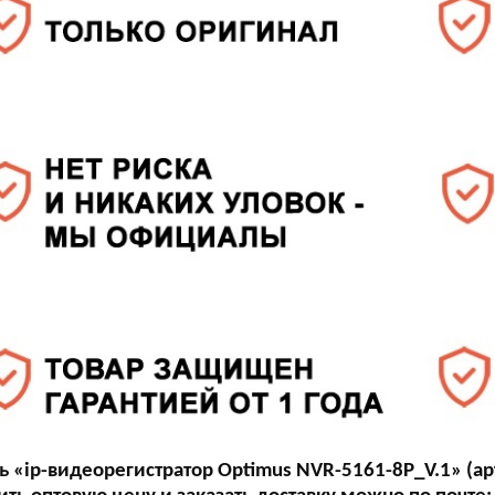
ь «ip-видеорегистратор Optimus NVR-5161-8P_V.1» (ар