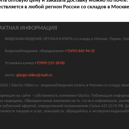
ить оптовую цену и заказать доставку можно по почте
ствляется в любой регион России со складов в Москв
АКТНАЯ ИНФОРМАЦИЯ
ВИДЕОНАБЛЮДЕНИЕ OPTIMUS КУПИТЬ со склада в Москве, Перми, Оре
Видеонаблюдение, оборудование:
+7(495)-645-94-32
Установка камер:
+7(999)-555-18-00
почта:
glazgo-video@mail.ru
2026 | GlazGo-Video.ru - видеонаблюдение купить в Москве со склада пр
.
ормация на сайте – собственность компании GlazGo. Публикация информац
ва защищены. Обращаем ваше внимание на то, что вся информация, разме
я публичной офертой, определяемой положениями Статьи 437 (2) ГК РФ. Д
тоимости товаров и услуг, пожалуйста, обращайтесь к экспертам видеона