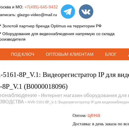
осква и МО:
+7(495)-645-9432
аписать:
glazgo-video@mail.ru
Золотой партнер бренда Optimus на территории РФ
Оборудование для видеонаблюдения напрямую со склада
роизводителя
ПОД КЛЮЧ
ОПТОВЫМ КЛИЕНТАМ
БЛОГ
5161-8P_V.1: Видеорегистратор IP для ви
-8P_V.1 (В0000018096)
еонаблюдение
Интернет магазин оборудования для
>
ЗВОДСТВА
>
NVR-5161-8P_V.1: Видеорегистратор IP для видеонаблюден
цена
Оптом:
Доставка: в день заказа по вс