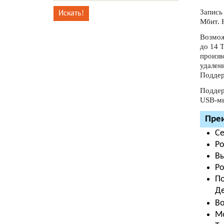
Запись
Мбит. 
Возмож
до 14 
произв
удален
Поддер
Поддер
USB-мы
Преи
Се
P
Вы
Po
По
Де
В
М