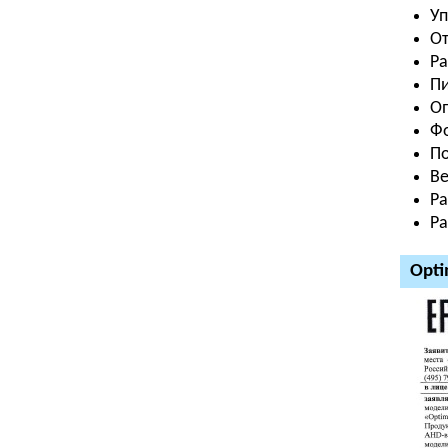
Уп
От
Ра
П
Оп
Фо
По
Ве
Р
Ра
Opti