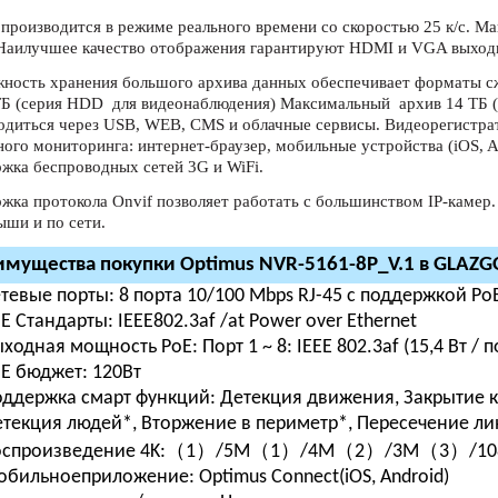
 производится в режиме реального времени со скоростью 25 к/с. М
Наилучшее качество отображения гарантируют HDMI и VGA выход
ность хранения большого архива данных обеспечивает форматы с
ТБ (серия HDD для видеонаблюдения) Максимальный архив 14 ТБ (н
одиться через USB, WEB, CMS и облачные сервисы. Видеорегистр
ного мониторинга: интернет-браузер, мобильные устройства (iOS, A
жка беспроводных сетей 3G и WiFi.
жка протокола Onvif позволяет работать с большинством IP-камер
ши и по сети.
мущества покупки Optimus NVR-5161-8P_V.1 в GLAZGO
тевые порты:
8 порта 10/100 Mbps RJ-45 с поддержкой PoE,
oE
Стандарты:
IEEE802.3af /at Power over Ethernet
ходная мощность PoE:
Порт 1 ~ 8: IEEE 802.3af (15,4 Вт / 
E бюджет:
120Вт
ддержка смарт функций:
Детекция движения, Закрытие к
текция людей*, Вторжение в периметр*, Пересечение л
оспроизведение
4K:
（
1
）
/5M
（
1
）
/4M
（
2
）
/3M
（
3
）
/10
обильное
приложение:
Optimus Connect(iOS, Android)