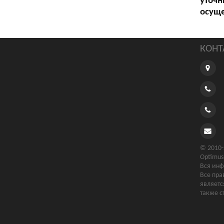
уточн
осуще
КОНТ
© 2010-
Optimus
Вся инф
Все пра
являетс
также с