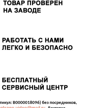
тикул: В0000018096) без посредников,
glazgo-video@mail.ru