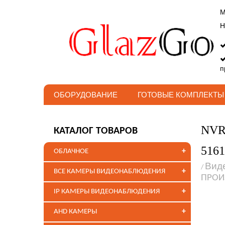
М
Н
п
ОБОРУДОВАНИЕ
ГОТОВЫЕ КОМПЛЕКТЫ
NVR-
КАТАЛОГ ТОВАРОВ
5161
+
ОБЛАЧНОЕ
Вид
/
+
ВСЕ КАМЕРЫ ВИДЕОНАБЛЮДЕНИЯ
ПРОИ
+
IP КАМЕРЫ ВИДЕОНАБЛЮДЕНИЯ
+
AHD КАМЕРЫ