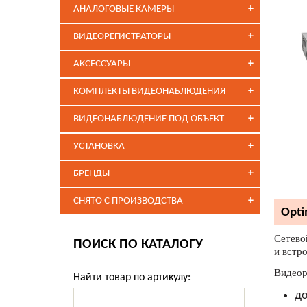
+
АНАЛОГОВЫЕ КАМЕРЫ
+
ВИДЕОРЕГИСТРАТОРЫ
+
АКСЕССУАРЫ
+
КОМПЛЕКТЫ ВИДЕОНАБЛЮДЕНИЯ
+
ВИДЕОНАБЛЮДЕНИЕ ПОД ОБЪЕКТ
+
УСТАНОВКА
+
БРЕНДЫ
+
СНЯТО С ПРОИЗВОДСТВА
Opti
Сетево
ПОИСК ПО КАТАЛОГУ
и встр
Видеор
Найти товар по артикулу:
до