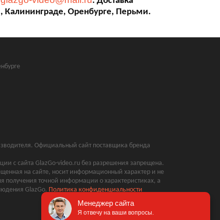
:
. Доставка
е, Калининграде, Оренбурге, Перьми.
нбурге
оизводителя. Официальный сайт поставщика бренда
ии с сайта GlazGo-video.ru без разрешения запрещена.
щенная на сайте, носит информационный характер и не
ля получения точной информации о характеристиках, а
блюдения GlazGo.
Политика конфиденциальности
Менеджер сайта
Я отвечу на ваши вопросы.