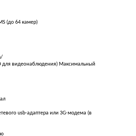
MS (до 64 камер)
m/
HDD для видеонаблюдения) Максимальный
нал
етевого usb-адаптера или 3G-модема (в
ию