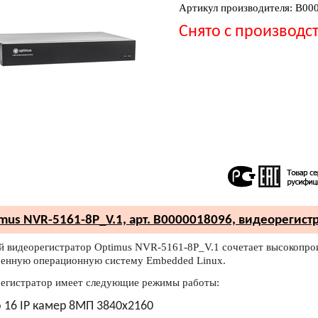
Артикул производителя: В00
Снято с производс
mus NVR-5161-8P_V.1, арт. В0000018096, видеорегист
й видеорегистратор Optimus NVR-5161-8P_V.1 сочетает высокопро
оенную операционную систему Embedded Linux.
егистратор имеет следующие режимы работы:
 16 IP камер 8МП 3840х2160