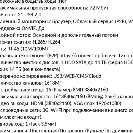
евожные входы/выходы :
Нет
ксимальная пропускная способность:
72 Мбит
B порт:
2* USB 2.0
аленный мониторин:г
Браузер, Облачный сервис (P2P), V
ддержка ONVIF:
Да
ойной поток:
Основной и дополнительный потоки
рмат сжатия:
H.265/H.264
ть:
RJ-45 (10M/100M)
лачная технология: (P2P)
https://connect.optimus-cctv.co
личество жестких дисков:
1 HDD SATA до 14 ТБ (серия 
хив 14 ТБ (не в комплекте)
зервное копирование:
USB/WEB/CMS/Cloud
личество каналов:
16*8МП
стройка записи:
до 16 IP камер 8МП 3840х2160
ксимальная скорость:
16*3840х2160 (8Мп)@ 25к/с на ка
део выходы :
HDMI (3840х2160), VGA (max 1920х1080)
спроводные сети:
3G, Wi-Fi при подключении внешнего с
мплект не входит).
удиовыход:
1 (Jack 3,5мм)
жим записи:
Постоянная/По тревоге/Ручная/По движен