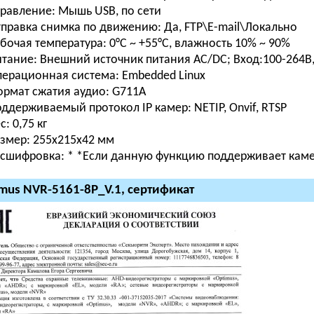
равление:
Мышь USB, по сети
правка снимка по движению:
Да, FTP\E-mail\Локально
бочая температура:
0°С ~ +55°С, влажность 10% ~ 90%
итание:
Внешний источник питания AC/DC; Вход:100-264В, 
ерационная система:
Embedded Linux
рмат сжатия аудио:
G711A
ддерживаемый протокол IP камер:
NETIP, Onvif, RTSP
с:
0,75 кг
азмер:
255х215х42 мм
сшифровка: *
*Если данную функцию поддерживает кам
mus NVR-5161-8P_V.1, сертификат