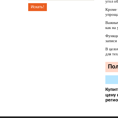
угол о
Кроме 
упроща
Важным
как на 
Функци
записи
В цело
для те
Пол
Купит
цену 
регио