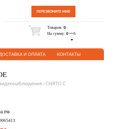
ПЕРЕЗВОНИТЕ МНЕ
Товаров:
0
На сумму:
руб
0
ДОСТАВКА И ОПЛАТА
КОНТАКТЫ
POE
 видеонаблюдения
СНЯТО С
>
ей РФ
00065413