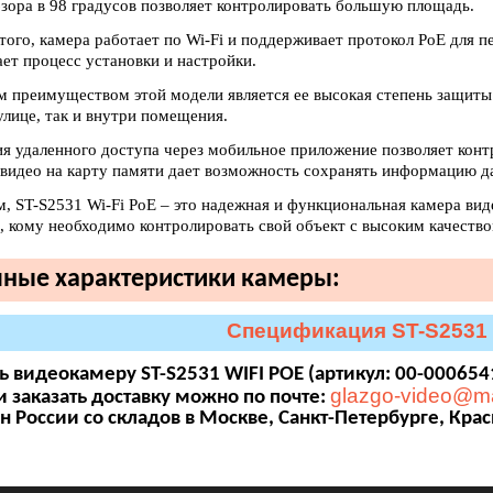
бзора в 98 градусов позволяет контролировать большую площадь.
того, камера работает по Wi-Fi и поддерживает протокол PoE для п
ет процесс установки и настройки.
 преимуществом этой модели является ее высокая степень защиты о
улице, так и внутри помещения.
я удаленного доступа через мобильное приложение позволяет контр
 видео на карту памяти дает возможность сохранять информацию да
м, ST-S2531 Wi-Fi PoE – это надежная и функциональная камера ви
х, кому необходимо контролировать свой объект с высоким качеств
ные характеристики камеры:
Спецификация ST-S2531 
ь видеокамеру ST-S2531 WIFI POE (артикул: 00-000654
glazgo-video@ma
и заказать доставку можно по почте:
н России со складов в Москве, Санкт-Петербурге, Кра