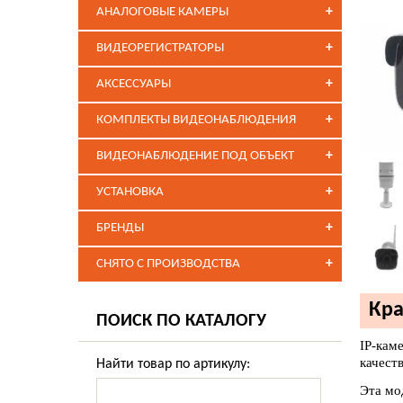
+
АНАЛОГОВЫЕ КАМЕРЫ
+
ВИДЕОРЕГИСТРАТОРЫ
+
АКСЕССУАРЫ
+
КОМПЛЕКТЫ ВИДЕОНАБЛЮДЕНИЯ
+
ВИДЕОНАБЛЮДЕНИЕ ПОД ОБЪЕКТ
+
УСТАНОВКА
+
БРЕНДЫ
+
СНЯТО С ПРОИЗВОДСТВА
Кра
ПОИСК ПО КАТАЛОГУ
IP-кам
качест
Найти товар по артикулу:
Эта мо