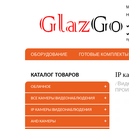
М
Н
п
ОБОРУДОВАНИЕ
ГОТОВЫЕ КОМПЛЕКТЫ
IP к
КАТАЛОГ ТОВАРОВ
Вид
/
+
ОБЛАЧНОЕ
ПРОИ
+
ВСЕ КАМЕРЫ ВИДЕОНАБЛЮДЕНИЯ
+
IP КАМЕРЫ ВИДЕОНАБЛЮДЕНИЯ
+
AHD КАМЕРЫ