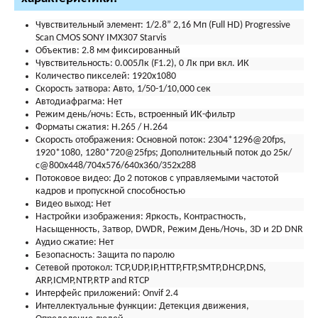
Чувствительный элемент:
1/2.8” 2,16 Мп (Full HD) Progressive
Scan CMOS SONY IMX307 Starvis
Объектив:
2.8 мм фиксированный
Чувствительность:
0.005Лк (F1.2), 0 Лк при вкл. ИК
Количество пикселей:
1920х1080
Скорость затвора:
Авто, 1/50-1/10,000 сек
Автодиафрагма:
Нет
Режим день/ночь:
Есть, встроенный ИК-фильтр
Форматы сжатия:
H.265 / H.264
Скорость отображения:
Основной поток: 2304*1296@20fps,
1920*1080, 1280*720@25fps; Дополнительный поток до 25к/
с@800x448/704х576/640x360/352х288
Потоковое видео:
До 2 потоков с управляемыми частотой
кадров и пропускной способностью
Видео выход:
Нет
Настройки изображения:
Яркость, Контрастность,
Насыщенность, Затвор, DWDR, Режим День/Ночь, 3D и 2D DNR
Аудио сжатие:
Нет
Безопасность:
Защита по паролю
Сетевой протокол:
TCP,UDP,IP,HTTP,FTP,SMTP,DHCP,DNS,
ARP,ICMP,NTP,RTP and RTCP
Интерфейс приложений:
Onvif 2.4
Интеллектуальные функции:
Детекция движения,