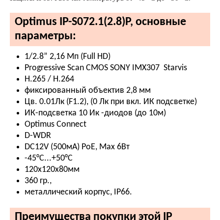
Optimus IP-S072.1(2.8)P, основные
параметры:
1/2.8” 2,16 Мп (Full HD)
Progressive Scan CMOS SONY IMX307 Starvis
H.265 / H.264
фиксированный объектив 2,8 мм
Цв. 0.01Лк (F1.2), (0 Лк при вкл. ИК подсветке)
ИК-подсветка 10 Ик -диодов (до 10м)
Optimus Connect
D-WDR
DC12V (500мА) PoE, Мах 6Вт
-45°С...+50°С
120х120х80мм
360 гр.,
металлический корпус, IР66.
Преимущества покупки этой IP