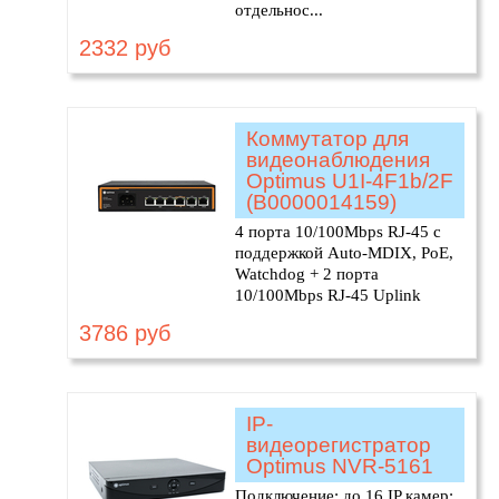
отдельнос...
2332 руб
Коммутатор для
видеонаблюдения
Optimus U1I-4F1b/2F
(В0000014159)
4 порта 10/100Mbps RJ-45 с
поддержкой Auto-MDIX, PoE,
Watchdog + 2 порта
10/100Mbps RJ-45 Uplink
3786 руб
IP-
видеорегистратор
Optimus NVR-5161
Подключение: до 16 IP камер;