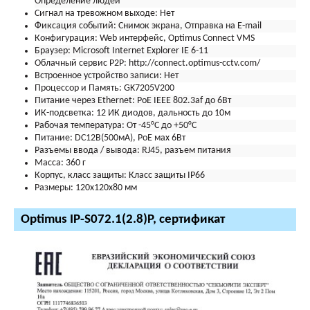
Определение людей
Сигнал на тревожном выходе:
Нет
Фиксация событий:
Снимок экрана, Отправка на E-mail
Конфигурация:
Web интерфейс, Optimus Connect VMS
Браузер:
Microsoft Internet Explorer IE 6-11
Облачный сервис P2P:
http://connect.optimus-cctv.com/
Встроенное устройство записи:
Нет
Процессор и Память:
GK7205V200
Питание через Ethernet:
PoE IEEE 802.3af до 6Вт
ИК-подсветка:
12 ИК диодов, дальность до 10м
Рабочая температура:
От -45°С до +50°С
Питание:
DC12В(500мА), PoE мах 6Вт
Разъемы ввода / вывода:
RJ45, разъем питания
Масса:
360 г
Корпус, класс защиты:
Класс защиты IР66
Размеры:
120х120х80 мм
Optimus IP-S072.1(2.8)P, сертификат