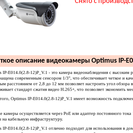
Снято с производс
ткое описание видеокамеры Optimus IP-E01
s IP-E014.0(2.8-12)P_V.1 - это камера видеонаблюдения с высоким
нащена современным сенсором 1/3", что обеспечивает четкое и ка
ым расстоянием от 2,8 до 12 мм позволяет настроить угол обзора 
живает стандарт сжатия видео H.265+, что позволяет экономить мес
того, Optimus IP-E014.0(2.8-12)P_V.1 имеет возможность подключе
.
е камеры осуществляется через PoE или адаптер постоянного тока 
ы на кабельную инфраструктуру.
s IP-E014.0(2.8-12)P_V.1 отлично подходит для использования в д