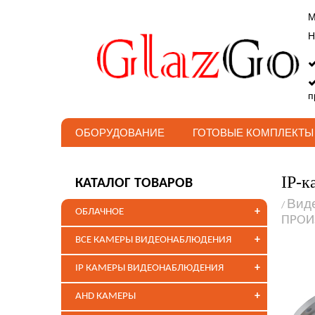
М
Н
п
ОБОРУДОВАНИЕ
ГОТОВЫЕ КОМПЛЕКТЫ
IP-к
КАТАЛОГ ТОВАРОВ
Вид
/
+
ОБЛАЧНОЕ
ПРОИ
+
ВСЕ КАМЕРЫ ВИДЕОНАБЛЮДЕНИЯ
+
IP КАМЕРЫ ВИДЕОНАБЛЮДЕНИЯ
+
AHD КАМЕРЫ