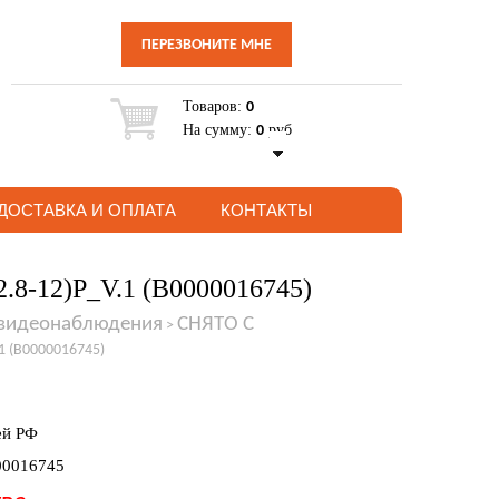
ПЕРЕЗВОНИТЕ МНЕ
Товаров:
0
На сумму:
руб
0
ДОСТАВКА И ОПЛАТА
КОНТАКТЫ
2.8-12)P_V.1 (В0000016745)
 видеонаблюдения
СНЯТО С
>
1 (В0000016745)
ей РФ
00016745