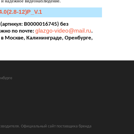
е и надежное видеонаблюдение.
0(2.8-12)P_V.1
 (артикул: В0000016745) без
glazgo-video@mail.ru
ожно по почте:
.
 в Москве, Калининграде, Оренбурге,
нбурге
оизводителя. Официальный сайт поставщика бренда