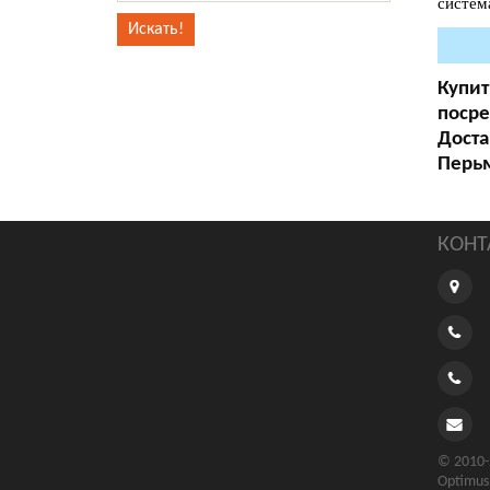
систем
Купит
посре
Доста
Перь
КОНТ
© 2010-
Optimus