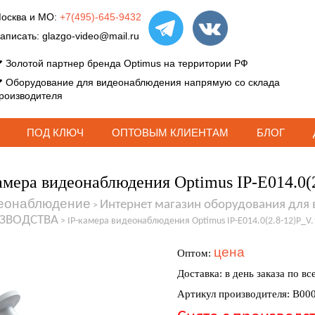
осква и МО:
+7(495)-645-9432
аписать:
glazgo-video@mail.ru
Золотой партнер бренда Optimus на территории РФ
Оборудование для видеонаблюдения напрямую со склада
роизводителя
ПОД КЛЮЧ
ОПТОВЫМ КЛИЕНТАМ
БЛОГ
амера видеонаблюдения Optimus IP-E014.0(
еонаблюдение
Интернет магазин оборудования для
>
ЗВОДСТВА
>
IP-камера видеонаблюдения Optimus IP-E014.0(2.8-12)P_V.
цена
Оптом:
Доставка: в день заказа по вс
Артикул производителя: В00