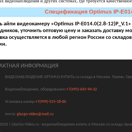
ах видеонаблюдения и других системах, где требуется качественно
Спецификация Optimus IP-E014.
ь айпи видеокамеру «Optimus IP-E014.0(2.8-12)P_V.1»
дников, уточнить оптовую цену и заказать доставку м
вка осуществляется в любой регион России со складов
ми.
АКТНАЯ ИНФОРМАЦИЯ
ВИДЕОНАБЛЮДЕНИЕ OPTIMUS КУПИТЬ со склада в Москве, Перми, Оре
Видеонаблюдение, оборудование:
+7(495)-645-94-32
Установка камер:
+7(999)-555-18-00
почта:
glazgo-video@mail.ru
2026 | GlazGo-Video.ru - видеонаблюдение купить в Москве со склада пр
.