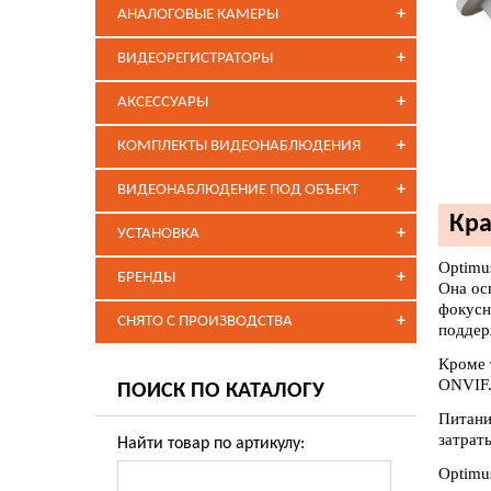
+
АНАЛОГОВЫЕ КАМЕРЫ
+
ВИДЕОРЕГИСТРАТОРЫ
+
АКСЕССУАРЫ
+
КОМПЛЕКТЫ ВИДЕОНАБЛЮДЕНИЯ
+
ВИДЕОНАБЛЮДЕНИЕ ПОД ОБЪЕКТ
Кра
+
УСТАНОВКА
Optimu
+
БРЕНДЫ
Она ос
фокусн
+
СНЯТО С ПРОИЗВОДСТВА
поддер
Кроме 
ONVIF
ПОИСК ПО КАТАЛОГУ
Питани
затрат
Найти товар по артикулу:
Optimu