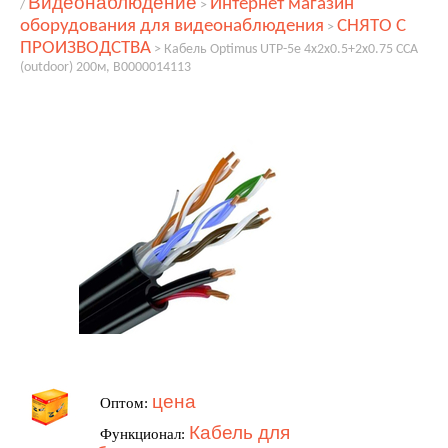
Видеонаблюдение
Интернет магазин
/
>
оборудования для видеонаблюдения
СНЯТО С
>
ПРОИЗВОДСТВА
>
Кабель Optimus UTP-5e 4x2x0.5+2x0.75 CCA
(outdoor) 200м, В0000014113
цена
Оптом:
Кабель для
Функционал: